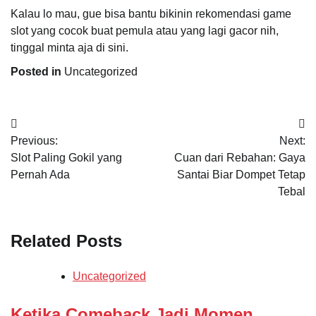
Kalau lo mau, gue bisa bantu bikinin rekomendasi game
slot yang cocok buat pemula atau yang lagi gacor nih,
tinggal minta aja di sini.
Posted in
Uncategorized
Post
Previous:
Next:
navigation
Slot Paling Gokil yang
Cuan dari Rebahan: Gaya
Pernah Ada
Santai Biar Dompet Tetap
Tebal
Related Posts
Uncategorized
Ketika Comeback Jadi Momen