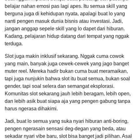
belajar nahan emosi pas lagi apes. Itu semua skill yang
berguna juga di kehidupan nyata, apalagi buat lo yang
nanti pengen masuk dunia bisnis atau investasi. Jadi,
jangan anggap sepele skill yang lo dapet dari hiburan.
Kadang, pelajaran hidup datang dari tempat yang nggak
terduga.
Slot juga makin inklusif sekarang. Nggak cuma cowok
yang main, banyak juga cewek-cewek yang jago banget
muter reel. Mereka hadir bukan cuma buat meramaikan,
tapi juga nunjukin bahwa slot itu buat semua, bukan soal
gender, tapi soal selera dan semangat eksplorasi.
Komunitas slot sekarang jauh lebih beragam, lebih open,
dan lebih asik buat siapa aja yang pengen gabung tanpa
harus ngerasa dihakimi.
Jadi, buat lo semua yang suka nyari hiburan anti-boring,
pengen ngerasain sensasi deg-degan yang beda, atau
sekadar nyari vibe baru, slot bisa banget jadi pilihan. Asal