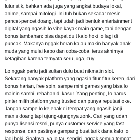
futuristik, bahkan ada juga yang angkat budaya lokal,
anime, sampai mitologi. Ini tuh bukan sekadar mesin
pencet-pencet doang, tapi udah jadi bentuk entertainment
digital yang ngasih lo vibe kayak main game, tapi dengan
bonus tambahan: bisa dapet duit kalo hoki lo lagi di
puncak. Makanya nggak heran kalau makin banyak anak
muda yang mulai kepo dan coba-coba, terus akhirnya
ketagihan karena ternyata seru juga, cuy.
Lo nggak perlu jadi sultan dulu buat nikmatin slot.
Sekarang banyak platform yang ngasih fitur-fitur keren, dari
bonus harian, free spin, sampe mini games yang bisa lo
mainin sambil rebahan di kasur. Yang penting, lo harus
pinter milih platform yang trusted dan punya reputasi oke.
Jangan sampe lo kejebak di tempat yang ngasih janji
manis doang tapi ujung-ujungnya zonk. Cari yang udah
punya lisensi resmi, punya customer service yang fast
response, dan pastinya gampang buat tarik dana kalo lo
lagi hoki. Soalnya, ya lo tau sendiri, nggak semua tempat