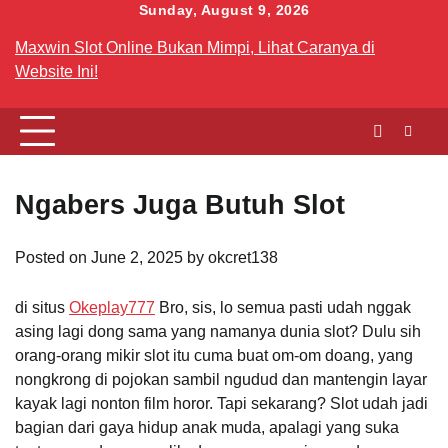
Skip
Sunday, August 9, 2026
to
Maxwin Slot Online Bukan Mimpi, Lihat Caranya di
content
Website Ini!
Ngabers Juga Butuh Slot
Posted on
June 2, 2025
by
okcret138
di situs
Okeplay777
Bro, sis, lo semua pasti udah nggak
asing lagi dong sama yang namanya dunia slot? Dulu sih
orang-orang mikir slot itu cuma buat om-om doang, yang
nongkrong di pojokan sambil ngudud dan mantengin layar
kayak lagi nonton film horor. Tapi sekarang? Slot udah jadi
bagian dari gaya hidup anak muda, apalagi yang suka