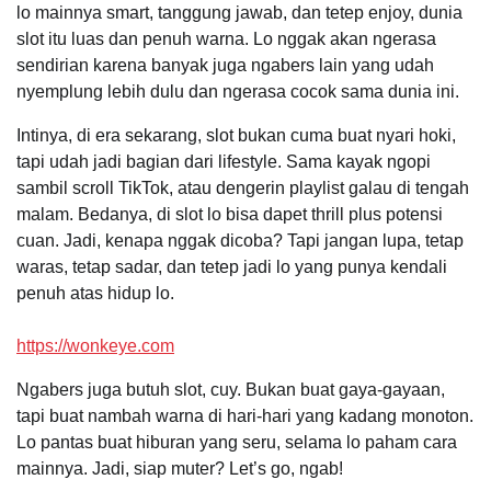
lo mainnya smart, tanggung jawab, dan tetep enjoy, dunia
slot itu luas dan penuh warna. Lo nggak akan ngerasa
sendirian karena banyak juga ngabers lain yang udah
nyemplung lebih dulu dan ngerasa cocok sama dunia ini.
Intinya, di era sekarang, slot bukan cuma buat nyari hoki,
tapi udah jadi bagian dari lifestyle. Sama kayak ngopi
sambil scroll TikTok, atau dengerin playlist galau di tengah
malam. Bedanya, di slot lo bisa dapet thrill plus potensi
cuan. Jadi, kenapa nggak dicoba? Tapi jangan lupa, tetap
waras, tetap sadar, dan tetep jadi lo yang punya kendali
penuh atas hidup lo.
https://wonkeye.com
Ngabers juga butuh slot, cuy. Bukan buat gaya-gayaan,
tapi buat nambah warna di hari-hari yang kadang monoton.
Lo pantas buat hiburan yang seru, selama lo paham cara
mainnya. Jadi, siap muter? Let’s go, ngab!