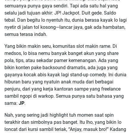
semuanya punya gaya sendiri. Tapi ada satu hal yang
selalu jadi tujuan akhir: JP! Jackpot. Duit gede. Saldo
tebal. Dan begitu lo nyentuh itu, dunia berasa kayak lo lagi
nyetir di jalan tol kosong—lancar jaya, gak ada hambatan,
semua terasa indah.
Yang bikin makin seru, komunitas slot makin rame. Di
medsos, lo bisa nemu banyak banget akun yang share
pola, tips, atau sekadar pamer kemenangan. Ada yang
bikin konten pake backsound dramatis, ada juga yang
gayanya kocak abis kayak lagi stand-up comedy. Ini dunia
hiburan baru yang nyatuin anak muda dari berbagai
penjuru, dari yang kerja kantoran sampe yang freelance
sambil ngopi di warkop. Semua punya satu bahasa yang
sama:
JP
.
Nah, yang sering jadi highlight tuh momen saat spin
terakhir dan simbolnya pas banget. Itu lho, yang bikin lo
loncat dari kursi sambil teriak, “Anjay, masuk bro!” Kadang