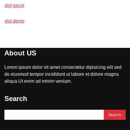
slot gacor
slot demo
About US
Lorem ipsum dolor sit amet consectetur dipisicing elit sed
do eiusmod tempor incididunt ut labore et dolore magna
aliqua Ut enim ad minim veniam.
Search
Search
for: