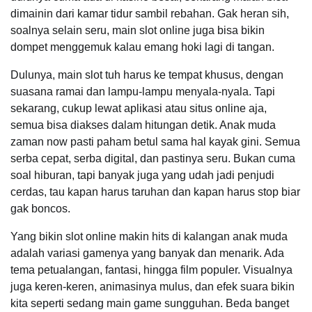
dimainin dari kamar tidur sambil rebahan. Gak heran sih,
soalnya selain seru, main slot online juga bisa bikin
dompet menggemuk kalau emang hoki lagi di tangan.
Dulunya, main slot tuh harus ke tempat khusus, dengan
suasana ramai dan lampu-lampu menyala-nyala. Tapi
sekarang, cukup lewat aplikasi atau situs online aja,
semua bisa diakses dalam hitungan detik. Anak muda
zaman now pasti paham betul sama hal kayak gini. Semua
serba cepat, serba digital, dan pastinya seru. Bukan cuma
soal hiburan, tapi banyak juga yang udah jadi penjudi
cerdas, tau kapan harus taruhan dan kapan harus stop biar
gak boncos.
Yang bikin slot online makin hits di kalangan anak muda
adalah variasi gamenya yang banyak dan menarik. Ada
tema petualangan, fantasi, hingga film populer. Visualnya
juga keren-keren, animasinya mulus, dan efek suara bikin
kita seperti sedang main game sungguhan. Beda banget