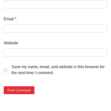
Email
*
Website
Save my name, email, and website in this browser for
the next time I comment.