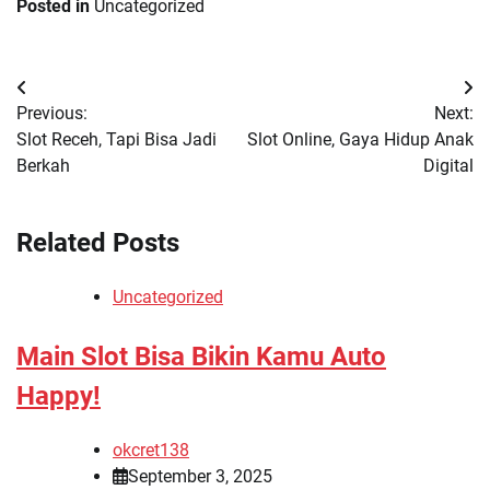
Posted in
Uncategorized
Post
Previous:
Next:
navigation
Slot Receh, Tapi Bisa Jadi
Slot Online, Gaya Hidup Anak
Berkah
Digital
Related Posts
Uncategorized
Main Slot Bisa Bikin Kamu Auto
Happy!
okcret138
September 3, 2025