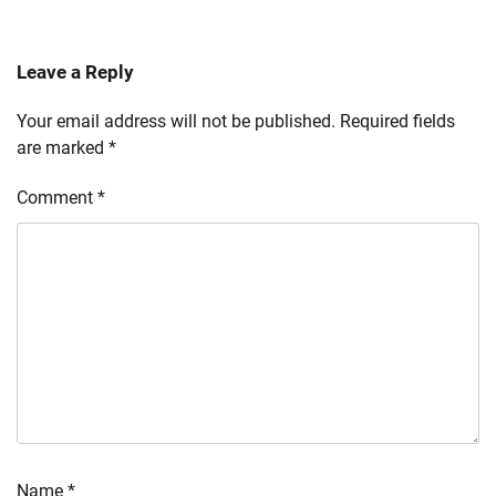
Leave a Reply
Your email address will not be published.
Required fields
are marked
*
Comment
*
Name
*