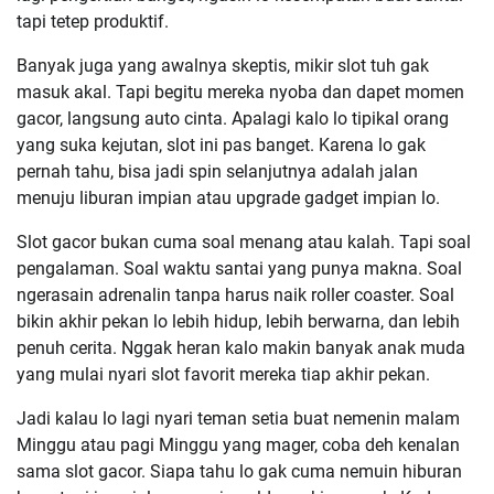
tapi tetep produktif.
Banyak juga yang awalnya skeptis, mikir slot tuh gak
masuk akal. Tapi begitu mereka nyoba dan dapet momen
gacor, langsung auto cinta. Apalagi kalo lo tipikal orang
yang suka kejutan, slot ini pas banget. Karena lo gak
pernah tahu, bisa jadi spin selanjutnya adalah jalan
menuju liburan impian atau upgrade gadget impian lo.
Slot gacor bukan cuma soal menang atau kalah. Tapi soal
pengalaman. Soal waktu santai yang punya makna. Soal
ngerasain adrenalin tanpa harus naik roller coaster. Soal
bikin akhir pekan lo lebih hidup, lebih berwarna, dan lebih
penuh cerita. Nggak heran kalo makin banyak anak muda
yang mulai nyari slot favorit mereka tiap akhir pekan.
Jadi kalau lo lagi nyari teman setia buat nemenin malam
Minggu atau pagi Minggu yang mager, coba deh kenalan
sama slot gacor. Siapa tahu lo gak cuma nemuin hiburan