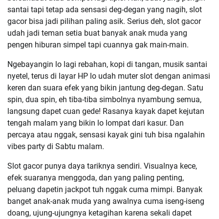
santai tapi tetap ada sensasi deg-degan yang nagih, slot
gacor bisa jadi pilihan paling asik. Serius deh, slot gacor
udah jadi teman setia buat banyak anak muda yang
pengen hiburan simpel tapi cuannya gak main-main.
Ngebayangin lo lagi rebahan, kopi di tangan, musik santai
nyetel, terus di layar HP lo udah muter slot dengan animasi
keren dan suara efek yang bikin jantung deg-degan. Satu
spin, dua spin, eh tiba-tiba simbolnya nyambung semua,
langsung dapet cuan gede! Rasanya kayak dapet kejutan
tengah malam yang bikin lo lompat dari kasur. Dan
percaya atau nggak, sensasi kayak gini tuh bisa ngalahin
vibes party di Sabtu malam.
Slot gacor punya daya tariknya sendiri. Visualnya kece,
efek suaranya menggoda, dan yang paling penting,
peluang dapetin jackpot tuh nggak cuma mimpi. Banyak
banget anak-anak muda yang awalnya cuma iseng-iseng
doang, ujung-ujungnya ketagihan karena sekali dapet