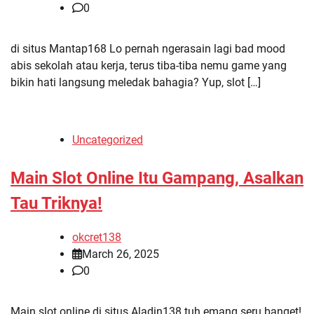
0
di situs Mantap168 Lo pernah ngerasain lagi bad mood
abis sekolah atau kerja, terus tiba-tiba nemu game yang
bikin hati langsung meledak bahagia? Yup, slot […]
Uncategorized
Main Slot Online Itu Gampang, Asalkan
Tau Triknya!
okcret138
March 26, 2025
0
Main slot online di situs Aladin138 tuh emang seru banget!