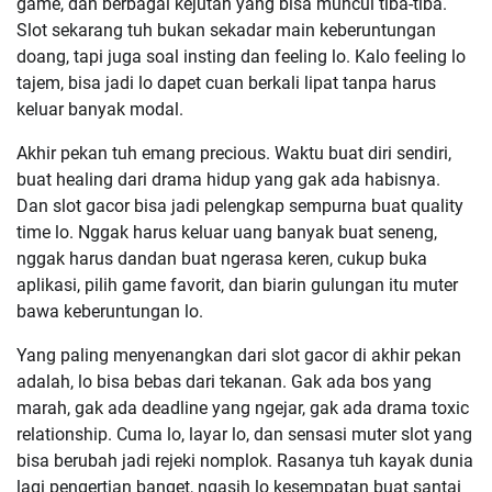
game, dan berbagai kejutan yang bisa muncul tiba-tiba.
Slot sekarang tuh bukan sekadar main keberuntungan
doang, tapi juga soal insting dan feeling lo. Kalo feeling lo
tajem, bisa jadi lo dapet cuan berkali lipat tanpa harus
keluar banyak modal.
Akhir pekan tuh emang precious. Waktu buat diri sendiri,
buat healing dari drama hidup yang gak ada habisnya.
Dan slot gacor bisa jadi pelengkap sempurna buat quality
time lo. Nggak harus keluar uang banyak buat seneng,
nggak harus dandan buat ngerasa keren, cukup buka
aplikasi, pilih game favorit, dan biarin gulungan itu muter
bawa keberuntungan lo.
Yang paling menyenangkan dari slot gacor di akhir pekan
adalah, lo bisa bebas dari tekanan. Gak ada bos yang
marah, gak ada deadline yang ngejar, gak ada drama toxic
relationship. Cuma lo, layar lo, dan sensasi muter slot yang
bisa berubah jadi rejeki nomplok. Rasanya tuh kayak dunia
lagi pengertian banget, ngasih lo kesempatan buat santai