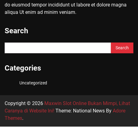
do eiusmod tempor incididunt ut labore et dolore magna
aliqua Ut enim ad minim veniam.
Search
Search
for:
Categories
Uncategorized
Copyright © 2026
Maxwin Slot Online Bukan Mimpi, Lihat
Caranya di Website Ini!
Theme: National News By
Adore
Themes
.