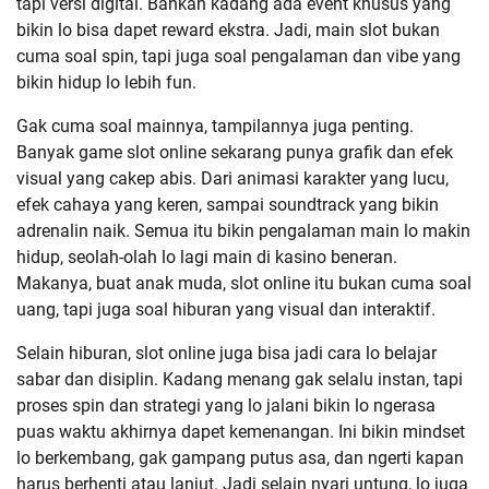
tapi versi digital. Bahkan kadang ada event khusus yang
bikin lo bisa dapet reward ekstra. Jadi, main slot bukan
cuma soal spin, tapi juga soal pengalaman dan vibe yang
bikin hidup lo lebih fun.
Gak cuma soal mainnya, tampilannya juga penting.
Banyak game slot online sekarang punya grafik dan efek
visual yang cakep abis. Dari animasi karakter yang lucu,
efek cahaya yang keren, sampai soundtrack yang bikin
adrenalin naik. Semua itu bikin pengalaman main lo makin
hidup, seolah-olah lo lagi main di kasino beneran.
Makanya, buat anak muda, slot online itu bukan cuma soal
uang, tapi juga soal hiburan yang visual dan interaktif.
Selain hiburan, slot online juga bisa jadi cara lo belajar
sabar dan disiplin. Kadang menang gak selalu instan, tapi
proses spin dan strategi yang lo jalani bikin lo ngerasa
puas waktu akhirnya dapet kemenangan. Ini bikin mindset
lo berkembang, gak gampang putus asa, dan ngerti kapan
harus berhenti atau lanjut. Jadi selain nyari untung, lo juga