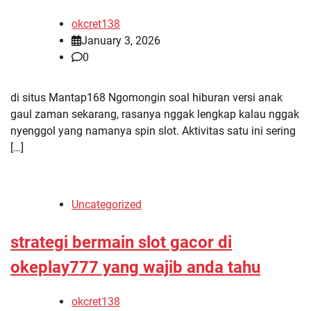
okcret138
January 3, 2026
0
di situs Mantap168 Ngomongin soal hiburan versi anak
gaul zaman sekarang, rasanya nggak lengkap kalau nggak
nyenggol yang namanya spin slot. Aktivitas satu ini sering
[…]
Uncategorized
strategi bermain slot gacor di
okeplay777 yang wajib anda tahu
okcret138