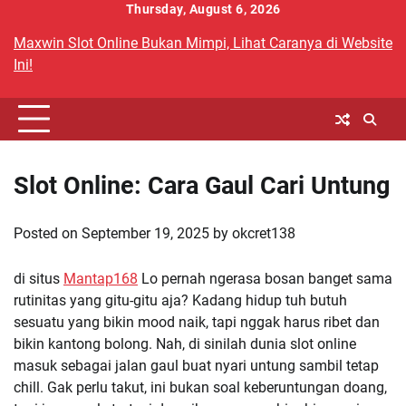
Skip
Thursday, August 6, 2026
to
Maxwin Slot Online Bukan Mimpi, Lihat Caranya di Website
content
Ini!
Slot Online: Cara Gaul Cari Untung
Posted on
September 19, 2025
by
okcret138
di situs
Mantap168
Lo pernah ngerasa bosan banget sama
rutinitas yang gitu-gitu aja? Kadang hidup tuh butuh
sesuatu yang bikin mood naik, tapi nggak harus ribet dan
bikin kantong bolong. Nah, di sinilah dunia slot online
masuk sebagai jalan gaul buat nyari untung sambil tetap
chill. Gak perlu takut, ini bukan soal keberuntungan doang,