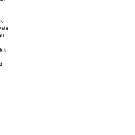
ak
yata
au
dak
i