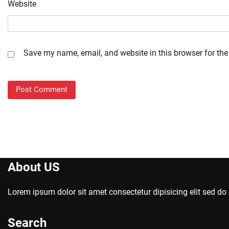
Website
Save my name, email, and website in this browser for the
About US
Lorem ipsum dolor sit amet consectetur dipisicing elit sed d
Search