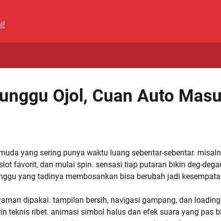
i!
unggu Ojol, Cuan Auto Masu
muda yang sering punya waktu luang sebentar-sebentar. misal
slot favorit, dan mulai spin. sensasi tiap putaran bikin deg-dega
unggu yang tadinya membosankan bisa berubah jadi kesempat
man dipakai. tampilan bersih, navigasi gampang, dan loading
in teknis ribet. animasi simbol halus dan efek suara yang pas b