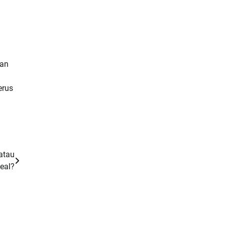
dan
erus
atau
eal?