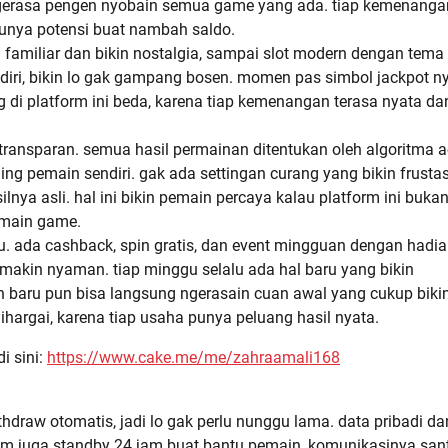
ah ngerasa pengen nyobain semua game yang ada. tiap kemenanga
 punya potensi buat nambah saldo.
g familiar dan bikin nostalgia, sampai slot modern dengan tema
endiri, bikin lo gak gampang bosen. momen pas simbol jackpot 
g di platform ini beda, karena tiap kemenangan terasa nyata da
transparan. semua hasil permainan ditentukan oleh algoritma 
ng pemain sendiri. gak ada settingan curang yang bikin frustas
lnya asli. hal ini bikin pemain percaya kalau platform ini buka
l main game.
. ada cashback, spin gratis, dan event mingguan dengan hadi
 makin nyaman. tiap minggu selalu ada hal baru yang bikin
ain baru pun bisa langsung ngerasain cuan awal yang cukup biki
dihargai, karena tiap usaha punya peluang hasil nyata.
i sini:
https://www.cake.me/me/zahraamali168
draw otomatis, jadi lo gak perlu nunggu lama. data pribadi da
team juga standby 24 jam buat bantu pemain, komunikasinya san