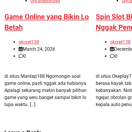
Uncategorized
Unca
Game Online yang Bikin Lo
Spin Slot B
Betah
Nggak Pen
okcret138
okcret138
March 24, 2026
Decembe
0
0
di situs Mantap168 Ngomongin soal
di situs Okeplay
game online, pasti nggak ada habisnya.
berasa kayak tab
Apalagi sekarang makin banyak pilihan
kebanyakan. Noti
game yang seru banget sampai bikin lo
ngejar, obrolan g
lupa waktu. […]
kepala auto penu