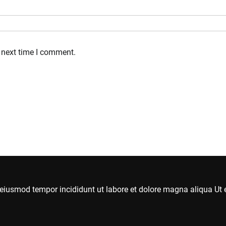
 next time I comment.
o eiusmod tempor incididunt ut labore et dolore magna aliqua U