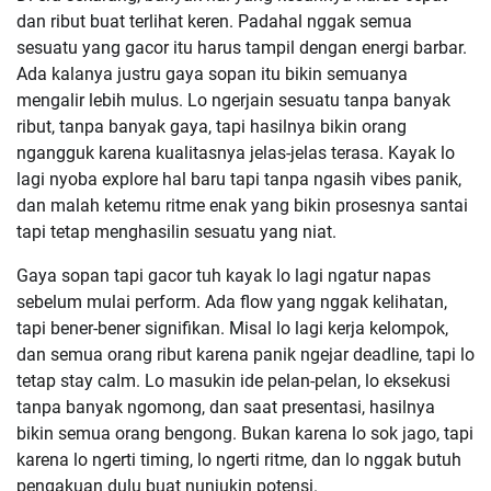
dan ribut buat terlihat keren. Padahal nggak semua
sesuatu yang gacor itu harus tampil dengan energi barbar.
Ada kalanya justru gaya sopan itu bikin semuanya
mengalir lebih mulus. Lo ngerjain sesuatu tanpa banyak
ribut, tanpa banyak gaya, tapi hasilnya bikin orang
ngangguk karena kualitasnya jelas-jelas terasa. Kayak lo
lagi nyoba explore hal baru tapi tanpa ngasih vibes panik,
dan malah ketemu ritme enak yang bikin prosesnya santai
tapi tetap menghasilin sesuatu yang niat.
Gaya sopan tapi gacor tuh kayak lo lagi ngatur napas
sebelum mulai perform. Ada flow yang nggak kelihatan,
tapi bener-bener signifikan. Misal lo lagi kerja kelompok,
dan semua orang ribut karena panik ngejar deadline, tapi lo
tetap stay calm. Lo masukin ide pelan-pelan, lo eksekusi
tanpa banyak ngomong, dan saat presentasi, hasilnya
bikin semua orang bengong. Bukan karena lo sok jago, tapi
karena lo ngerti timing, lo ngerti ritme, dan lo nggak butuh
pengakuan dulu buat nunjukin potensi.