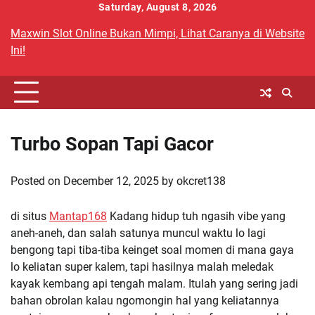
Skip
Saturday, August 8, 2026
to
Maxwin Slot Online Bukan Mimpi, Lihat Caranya di Website
content
Ini!
Turbo Sopan Tapi Gacor
Posted on
December 12, 2025
by
okcret138
di situs
Mantap168
Kadang hidup tuh ngasih vibe yang
aneh-aneh, dan salah satunya muncul waktu lo lagi
bengong tapi tiba-tiba keinget soal momen di mana gaya
lo keliatan super kalem, tapi hasilnya malah meledak
kayak kembang api tengah malam. Itulah yang sering jadi
bahan obrolan kalau ngomongin hal yang keliatannya