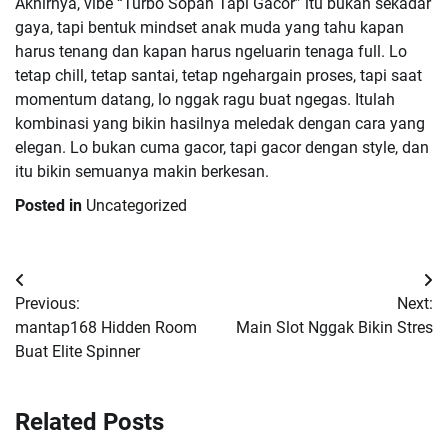
Akhirnya, vibe “Turbo Sopan Tapi Gacor” itu bukan sekadar
gaya, tapi bentuk mindset anak muda yang tahu kapan
harus tenang dan kapan harus ngeluarin tenaga full. Lo
tetap chill, tetap santai, tetap ngehargain proses, tapi saat
momentum datang, lo nggak ragu buat ngegas. Itulah
kombinasi yang bikin hasilnya meledak dengan cara yang
elegan. Lo bukan cuma gacor, tapi gacor dengan style, dan
itu bikin semuanya makin berkesan.
Posted in
Uncategorized
Post
Previous:
Next:
navigation
mantap168 Hidden Room
Main Slot Nggak Bikin Stres
Buat Elite Spinner
Related Posts