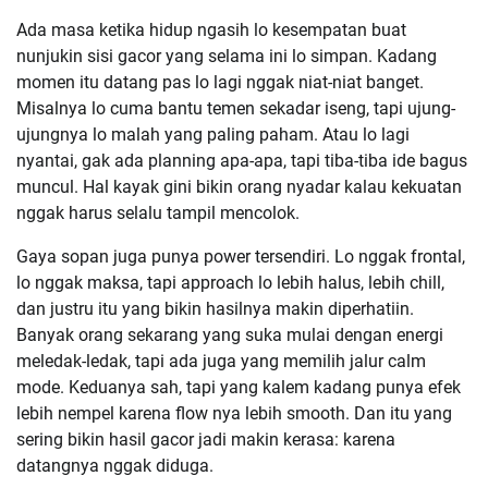
Ada masa ketika hidup ngasih lo kesempatan buat
nunjukin sisi gacor yang selama ini lo simpan. Kadang
momen itu datang pas lo lagi nggak niat-niat banget.
Misalnya lo cuma bantu temen sekadar iseng, tapi ujung-
ujungnya lo malah yang paling paham. Atau lo lagi
nyantai, gak ada planning apa-apa, tapi tiba-tiba ide bagus
muncul. Hal kayak gini bikin orang nyadar kalau kekuatan
nggak harus selalu tampil mencolok.
Gaya sopan juga punya power tersendiri. Lo nggak frontal,
lo nggak maksa, tapi approach lo lebih halus, lebih chill,
dan justru itu yang bikin hasilnya makin diperhatiin.
Banyak orang sekarang yang suka mulai dengan energi
meledak-ledak, tapi ada juga yang memilih jalur calm
mode. Keduanya sah, tapi yang kalem kadang punya efek
lebih nempel karena flow nya lebih smooth. Dan itu yang
sering bikin hasil gacor jadi makin kerasa: karena
datangnya nggak diduga.