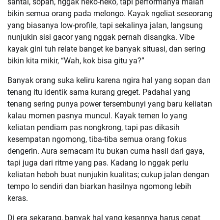
santai, sopan, nggak neko-neko, tapi performanya malah
bikin semua orang pada melongo. Kayak ngeliat seseorang
yang biasanya low-profile, tapi sekalinya jalan, langsung
nunjukin sisi gacor yang nggak pernah disangka. Vibe
kayak gini tuh relate banget ke banyak situasi, dan sering
bikin kita mikir, “Wah, kok bisa gitu ya?”
Banyak orang suka keliru karena ngira hal yang sopan dan
tenang itu identik sama kurang greget. Padahal yang
tenang sering punya power tersembunyi yang baru keliatan
kalau momen pasnya muncul. Kayak temen lo yang
keliatan pendiam pas nongkrong, tapi pas dikasih
kesempatan ngomong, tiba-tiba semua orang fokus
dengerin. Aura semacam itu bukan cuma hasil dari gaya,
tapi juga dari ritme yang pas. Kadang lo nggak perlu
keliatan heboh buat nunjukin kualitas; cukup jalan dengan
tempo lo sendiri dan biarkan hasilnya ngomong lebih
keras.
Di era sekarang, banyak hal yang kesannya harus cepat