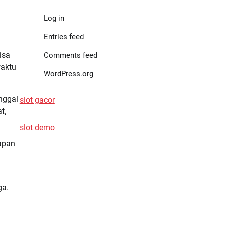
Log in
Entries feed
isa
Comments feed
waktu
WordPress.org
nggal
slot gacor
t,
slot demo
kapan
.
ga.
.