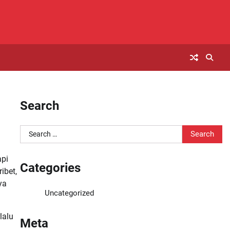
Search
Search
for:
api
Categories
ibet,
ya
Uncategorized
lalu
Meta