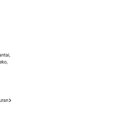
ntai,
eko,
uran