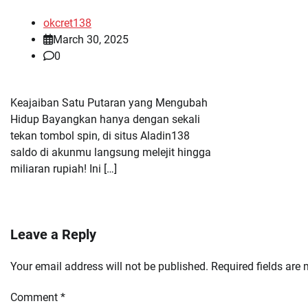
okcret138
March 30, 2025
0
Keajaiban Satu Putaran yang Mengubah
Hidup Bayangkan hanya dengan sekali
tekan tombol spin, di situs Aladin138
saldo di akunmu langsung melejit hingga
miliaran rupiah! Ini […]
Leave a Reply
Your email address will not be published.
Required fields are
Comment
*