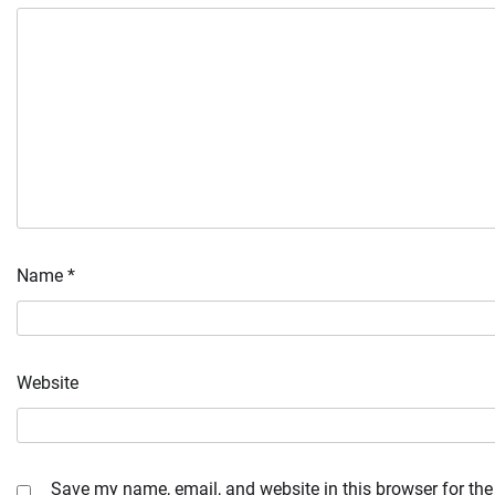
Name
*
Website
Save my name, email, and website in this browser for the