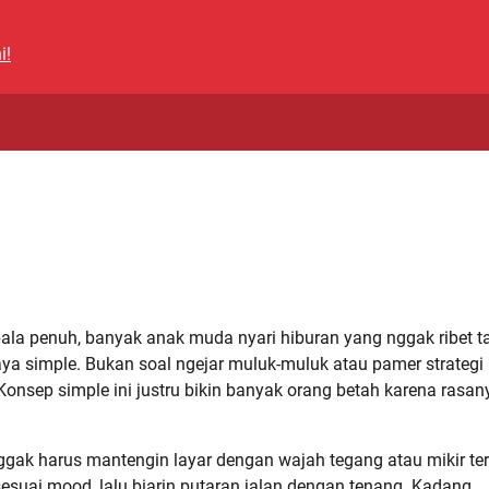
i!
pala penuh, banyak anak muda nyari hiburan yang nggak ribet t
gaya simple. Bukan soal ngejar muluk-muluk atau pamer strategi r
Konsep simple ini justru bikin banyak orang betah karena rasan
ggak harus mantengin layar dengan wajah tegang atau mikir ter
sesuai mood, lalu biarin putaran jalan dengan tenang. Kadang