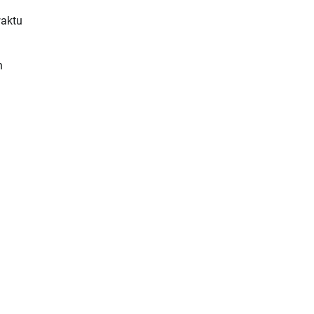
waktu
h