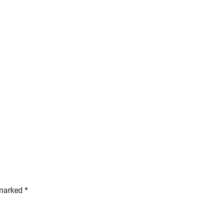
 marked
*