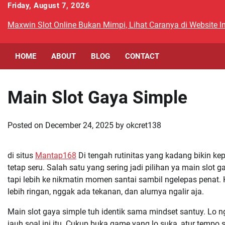
Skip
Friday, August 7, 2026
to
Maxwin Slot Online Bukan Mimpi, Lihat Caranya di Website In
content
HOME
ABOUT
BLOG
CONTACT
Main Slot Gaya Simple
Posted on
December 24, 2025
by
okcret138
di situs
Mantap168
Di tengah rutinitas yang kadang bikin ke
tetap seru. Salah satu yang sering jadi pilihan ya main slot 
tapi lebih ke nikmatin momen santai sambil ngelepas penat. 
lebih ringan, nggak ada tekanan, dan alurnya ngalir aja.
Main slot gaya simple tuh identik sama mindset santuy. Lo n
jauh soal ini itu. Cukup buka game yang lo suka, atur tempo 