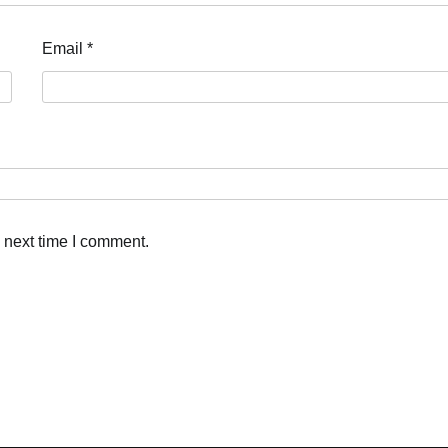
Email
*
 next time I comment.