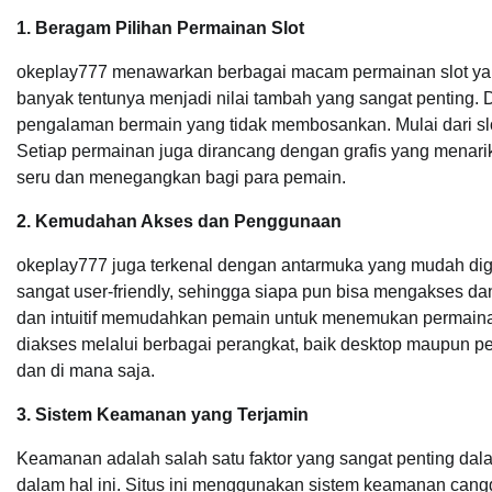
1. Beragam Pilihan Permainan Slot
okeplay777 menawarkan berbagai macam permainan slot yang 
banyak tentunya menjadi nilai tambah yang sangat penting.
pengalaman bermain yang tidak membosankan. Mulai dari slot 
Setiap permainan juga dirancang dengan grafis yang menar
seru dan menegangkan bagi para pemain.
2. Kemudahan Akses dan Penggunaan
okeplay777 juga terkenal dengan antarmuka yang mudah dig
sangat user-friendly, sehingga siapa pun bisa mengakses 
dan intuitif memudahkan pemain untuk menemukan permainan f
diakses melalui berbagai perangkat, baik desktop maupun 
dan di mana saja.
3. Sistem Keamanan yang Terjamin
Keamanan adalah salah satu faktor yang sangat penting dal
dalam hal ini. Situs ini menggunakan sistem keamanan cangg