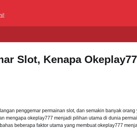
i!
mar Slot, Kenapa Okeplay7
 kalangan penggemar permainan slot, dan semakin banyak orang
asan mengapa okeplay777 menjadi pilihan utama di dunia perma
 membahas beberapa faktor utama yang membuat okeplay777 menj