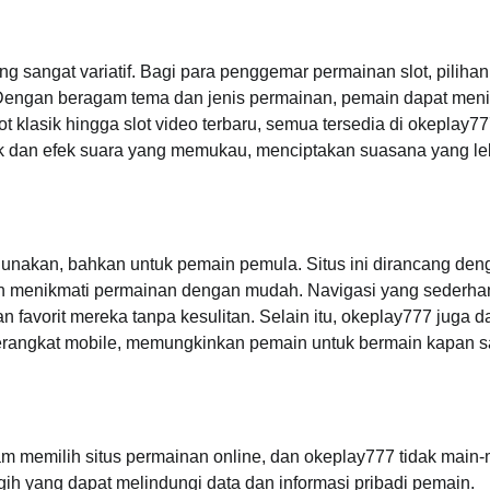
sangat variatif. Bagi para penggemar permainan slot, piliha
 Dengan beragam tema dan jenis permainan, pemain dapat men
klasik hingga slot video terbaru, semua tersedia di okeplay77
ik dan efek suara yang memukau, menciptakan suasana yang le
unakan, bahkan untuk pemain pemula. Situs ini dirancang den
dan menikmati permainan dengan mudah. Navigasi yang sederha
avorit mereka tanpa kesulitan. Selain itu, okeplay777 juga d
perangkat mobile, memungkinkan pemain untuk bermain kapan s
am memilih situs permainan online, dan okeplay777 tidak main
ih yang dapat melindungi data dan informasi pribadi pemain.