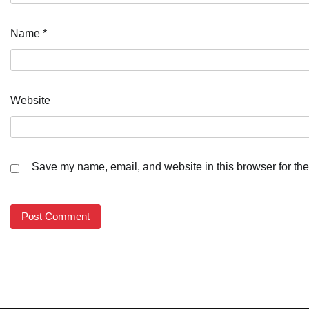
Name
*
Website
Save my name, email, and website in this browser for the