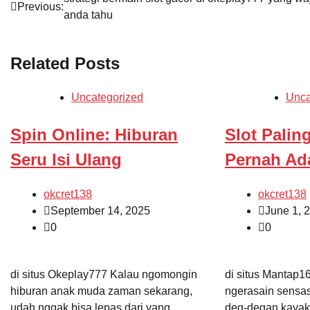
Post
Previous:
anda tahu
navigation
Related Posts
Uncategorized
Unca
Spin Online: Hiburan
Slot Palin
Seru Isi Ulang
Pernah Ad
okcret138
okcret138
September 14, 2025
June 1, 
0
0
di situs Okeplay777 Kalau ngomongin
di situs Mantap1
hiburan anak muda zaman sekarang,
ngerasain sensasi
udah nggak bisa lepas dari yang
deg-degan kayak 