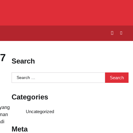
77
Search
Search
for:
Categories
 yang
Uncategorized
inan
adi
Meta