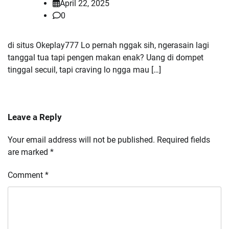
April 22, 2025
0
di situs Okeplay777 Lo pernah nggak sih, ngerasain lagi
tanggal tua tapi pengen makan enak? Uang di dompet
tinggal secuil, tapi craving lo ngga mau […]
Leave a Reply
Your email address will not be published.
Required fields
are marked
*
Comment
*