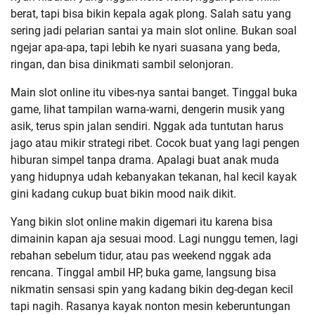
berat, tapi bisa bikin kepala agak plong. Salah satu yang
sering jadi pelarian santai ya main slot online. Bukan soal
ngejar apa-apa, tapi lebih ke nyari suasana yang beda,
ringan, dan bisa dinikmati sambil selonjoran.
Main slot online itu vibes-nya santai banget. Tinggal buka
game, lihat tampilan warna-warni, dengerin musik yang
asik, terus spin jalan sendiri. Nggak ada tuntutan harus
jago atau mikir strategi ribet. Cocok buat yang lagi pengen
hiburan simpel tanpa drama. Apalagi buat anak muda
yang hidupnya udah kebanyakan tekanan, hal kecil kayak
gini kadang cukup buat bikin mood naik dikit.
Yang bikin slot online makin digemari itu karena bisa
dimainin kapan aja sesuai mood. Lagi nunggu temen, lagi
rebahan sebelum tidur, atau pas weekend nggak ada
rencana. Tinggal ambil HP, buka game, langsung bisa
nikmatin sensasi spin yang kadang bikin deg-degan kecil
tapi nagih. Rasanya kayak nonton mesin keberuntungan