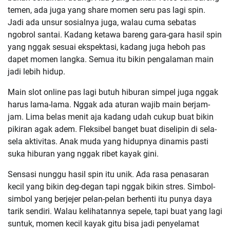
temen, ada juga yang share momen seru pas lagi spin.
Jadi ada unsur sosialnya juga, walau cuma sebatas
ngobrol santai. Kadang ketawa bareng gara-gara hasil spin
yang nggak sesuai ekspektasi, kadang juga heboh pas
dapet momen langka. Semua itu bikin pengalaman main
jadi lebih hidup.
Main slot online pas lagi butuh hiburan simpel juga nggak
harus lama-lama. Nggak ada aturan wajib main berjam-
jam. Lima belas menit aja kadang udah cukup buat bikin
pikiran agak adem. Fleksibel banget buat diselipin di sela-
sela aktivitas. Anak muda yang hidupnya dinamis pasti
suka hiburan yang nggak ribet kayak gini.
Sensasi nunggu hasil spin itu unik. Ada rasa penasaran
kecil yang bikin deg-degan tapi nggak bikin stres. Simbol-
simbol yang berjejer pelan-pelan berhenti itu punya daya
tarik sendiri. Walau kelihatannya sepele, tapi buat yang lagi
suntuk, momen kecil kayak gitu bisa jadi penyelamat