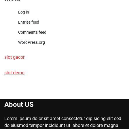
Log in
Entries feed
Comments feed
WordPress.org
slot gacor
slot demo
About US
Lorem ipsum dolor sit amet consectetur dipisicing elit sed
do eiusmod tempor incididunt ut labore et dolore magna