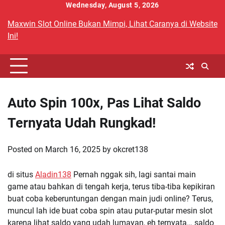
Skip
Wednesday, August 5, 2026
to
Maxwin Slot Online Bukan Mimpi, Lihat Caranya di Website
content
Ini!
Auto Spin 100x, Pas Lihat Saldo
Ternyata Udah Rungkad!
Posted on
March 16, 2025
by
okcret138
di situs
Aladin138
Pernah nggak sih, lagi santai main
game atau bahkan di tengah kerja, terus tiba-tiba kepikiran
buat coba keberuntungan dengan main judi online? Terus,
muncul lah ide buat coba spin atau putar-putar mesin slot
karena lihat saldo yang udah lumayan, eh ternyata… saldo