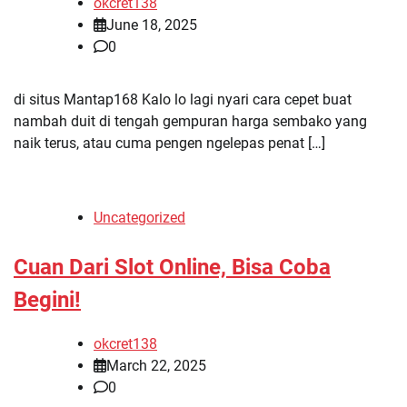
okcret138
June 18, 2025
0
di situs Mantap168 Kalo lo lagi nyari cara cepet buat
nambah duit di tengah gempuran harga sembako yang
naik terus, atau cuma pengen ngelepas penat […]
Uncategorized
Cuan Dari Slot Online, Bisa Coba
Begini!
okcret138
March 22, 2025
0