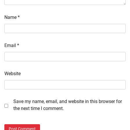
Name
*
Email
*
Website
Save my name, email, and website in this browser for
the next time I comment.