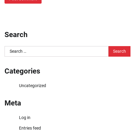
Search
Search
for:
Categories
Uncategorized
Meta
Log in
Entries feed