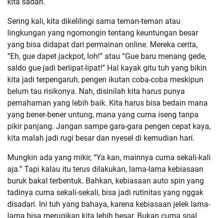
kita sadari.
Sering kali, kita dikelilingi sama teman-teman atau
lingkungan yang ngomongin tentang keuntungan besar
yang bisa didapat dari permainan online. Mereka cerita,
“Eh, gue dapet jackpot, loh!” atau “Gue baru menang gede,
saldo gue jadi berlipat-lipat!” Hal kayak gitu tuh yang bikin
kita jadi terpengaruh, pengen ikutan coba-coba meskipun
belum tau risikonya. Nah, disinilah kita harus punya
pemahaman yang lebih baik. Kita harus bisa bedain mana
yang bener-bener untung, mana yang cuma iseng tanpa
pikir panjang. Jangan sampe gara-gara pengen cepat kaya,
kita malah jadi rugi besar dan nyesel di kemudian hari.
Mungkin ada yang mikir, “Ya kan, mainnya cuma sekali-kali
aja.” Tapi kalau itu terus dilakukan, lama-lama kebiasaan
buruk bakal terbentuk. Bahkan, kebiasaan auto spin yang
tadinya cuma sekali-sekali, bisa jadi rutinitas yang nggak
disadari. Ini tuh yang bahaya, karena kebiasaan jelek lama-
lama bisa merugikan kita lebih besar. Bukan cuma soal