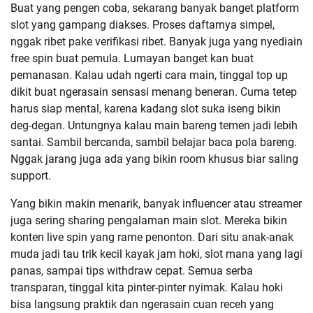
Buat yang pengen coba, sekarang banyak banget platform
slot yang gampang diakses. Proses daftarnya simpel,
nggak ribet pake verifikasi ribet. Banyak juga yang nyediain
free spin buat pemula. Lumayan banget kan buat
pemanasan. Kalau udah ngerti cara main, tinggal top up
dikit buat ngerasain sensasi menang beneran. Cuma tetep
harus siap mental, karena kadang slot suka iseng bikin
deg-degan. Untungnya kalau main bareng temen jadi lebih
santai. Sambil bercanda, sambil belajar baca pola bareng.
Nggak jarang juga ada yang bikin room khusus biar saling
support.
Yang bikin makin menarik, banyak influencer atau streamer
juga sering sharing pengalaman main slot. Mereka bikin
konten live spin yang rame penonton. Dari situ anak-anak
muda jadi tau trik kecil kayak jam hoki, slot mana yang lagi
panas, sampai tips withdraw cepat. Semua serba
transparan, tinggal kita pinter-pinter nyimak. Kalau hoki
bisa langsung praktik dan ngerasain cuan receh yang