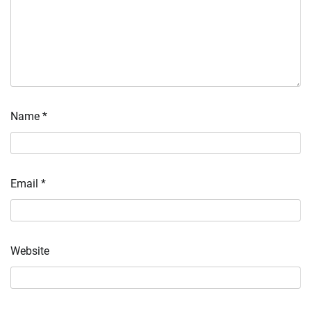
Name
*
Email
*
Website