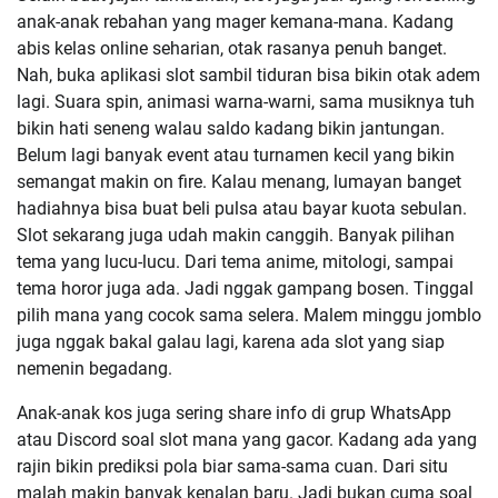
anak-anak rebahan yang mager kemana-mana. Kadang
abis kelas online seharian, otak rasanya penuh banget.
Nah, buka aplikasi slot sambil tiduran bisa bikin otak adem
lagi. Suara spin, animasi warna-warni, sama musiknya tuh
bikin hati seneng walau saldo kadang bikin jantungan.
Belum lagi banyak event atau turnamen kecil yang bikin
semangat makin on fire. Kalau menang, lumayan banget
hadiahnya bisa buat beli pulsa atau bayar kuota sebulan.
Slot sekarang juga udah makin canggih. Banyak pilihan
tema yang lucu-lucu. Dari tema anime, mitologi, sampai
tema horor juga ada. Jadi nggak gampang bosen. Tinggal
pilih mana yang cocok sama selera. Malem minggu jomblo
juga nggak bakal galau lagi, karena ada slot yang siap
nemenin begadang.
Anak-anak kos juga sering share info di grup WhatsApp
atau Discord soal slot mana yang gacor. Kadang ada yang
rajin bikin prediksi pola biar sama-sama cuan. Dari situ
malah makin banyak kenalan baru. Jadi bukan cuma soal