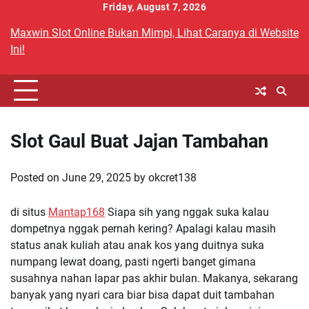
Skip
Friday, August 7, 2026
to
Maxwin Slot Online Bukan Mimpi, Lihat Caranya di Website
content
Ini!
Slot Gaul Buat Jajan Tambahan
Posted on
June 29, 2025
by
okcret138
di situs
Mantap168
Siapa sih yang nggak suka kalau
dompetnya nggak pernah kering? Apalagi kalau masih
status anak kuliah atau anak kos yang duitnya suka
numpang lewat doang, pasti ngerti banget gimana
susahnya nahan lapar pas akhir bulan. Makanya, sekarang
banyak yang nyari cara biar bisa dapat duit tambahan