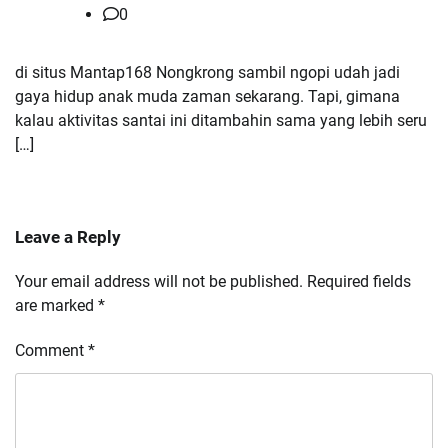
0
di situs Mantap168 Nongkrong sambil ngopi udah jadi
gaya hidup anak muda zaman sekarang. Tapi, gimana
kalau aktivitas santai ini ditambahin sama yang lebih seru
[…]
Leave a Reply
Your email address will not be published.
Required fields
are marked
*
Comment
*