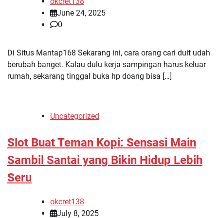
okcret138
June 24, 2025
0
Di Situs Mantap168 Sekarang ini, cara orang cari duit udah
berubah banget. Kalau dulu kerja sampingan harus keluar
rumah, sekarang tinggal buka hp doang bisa […]
Uncategorized
Slot Buat Teman Kopi: Sensasi Main
Sambil Santai yang Bikin Hidup Lebih
Seru
okcret138
July 8, 2025