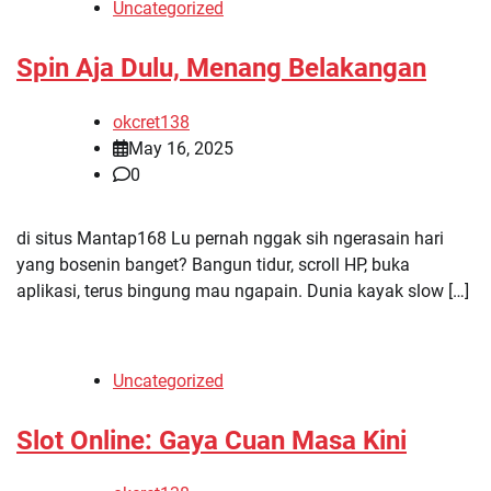
Uncategorized
Spin Aja Dulu, Menang Belakangan
okcret138
May 16, 2025
0
di situs Mantap168 Lu pernah nggak sih ngerasain hari
yang bosenin banget? Bangun tidur, scroll HP, buka
aplikasi, terus bingung mau ngapain. Dunia kayak slow […]
Uncategorized
Slot Online: Gaya Cuan Masa Kini