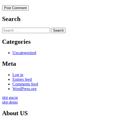
Search
Search
for:
Categories
Uncategorized
Meta
Log in
Entries feed
Comments feed
WordPress.org
slot gacor
slot demo
About US