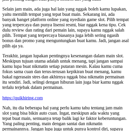
Selain jam main, ada juga hal lain yang nggak boleh kamu lupakan,
yaitu memilih tempat yang tepat buat main. Sekarang ini, ada
banyak banget platform online yang nyediain game slot. Pilih tempat
yang terpercaya dan punya lisensi resmi, biar nggak kena tipu. Cek
dulu review dan rating dari pemain lain, supaya kamu nggak salah
pilih. Tempat yang terpercaya biasanya juga lebih sering ngasih
bonus dan promo yang menguntungkan buat kamu. Jadi, jangan asal
pilih aja ya.
Terakhir, jangan lupakan pentingnya kesenangan dalam main slot.
Meskipun tujuan utama adalah untuk menang, tapi jangan sampai
kamu lupa buat nikmatin setiap putaran mesin. Kalau kamu cuma
fokus sama cuan dan terus-terusan kepikiran buat menang, kamu
bakal ngerasain stres dan akhirnya nggak bisa nikmatin permainan
itu sendiri. Jadi, selingi dengan hiburan lain juga biar kamu nggak
terlalu terjebak dalam permainan.
https://quikhiring.com
Nah, itu dia beberapa hal yang perlu kamu tahu tentang jam main
slot yang bisa bikin auto cuan. Ingat, meskipun ada waktu yang
tepat buat main, semuanya tetap balik lagi ke faktor keberuntungan.
Yang paling penting, main dengan santai dan nikmatin
permainannya. Jangan lupa juga untuk punya kontrol diri, supaya