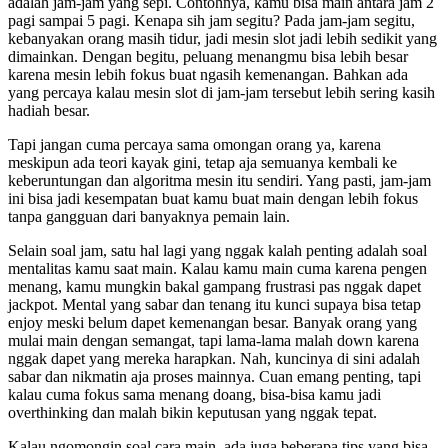
adalah jam-jam yang sepi. Contohnya, kamu bisa main antara jam 2
pagi sampai 5 pagi. Kenapa sih jam segitu? Pada jam-jam segitu,
kebanyakan orang masih tidur, jadi mesin slot jadi lebih sedikit yang
dimainkan. Dengan begitu, peluang menangmu bisa lebih besar
karena mesin lebih fokus buat ngasih kemenangan. Bahkan ada
yang percaya kalau mesin slot di jam-jam tersebut lebih sering kasih
hadiah besar.
Tapi jangan cuma percaya sama omongan orang ya, karena
meskipun ada teori kayak gini, tetap aja semuanya kembali ke
keberuntungan dan algoritma mesin itu sendiri. Yang pasti, jam-jam
ini bisa jadi kesempatan buat kamu buat main dengan lebih fokus
tanpa gangguan dari banyaknya pemain lain.
Selain soal jam, satu hal lagi yang nggak kalah penting adalah soal
mentalitas kamu saat main. Kalau kamu main cuma karena pengen
menang, kamu mungkin bakal gampang frustrasi pas nggak dapet
jackpot. Mental yang sabar dan tenang itu kunci supaya bisa tetap
enjoy meski belum dapet kemenangan besar. Banyak orang yang
mulai main dengan semangat, tapi lama-lama malah down karena
nggak dapet yang mereka harapkan. Nah, kuncinya di sini adalah
sabar dan nikmatin aja proses mainnya. Cuan emang penting, tapi
kalau cuma fokus sama menang doang, bisa-bisa kamu jadi
overthinking dan malah bikin keputusan yang nggak tepat.
Kalau ngomongin soal cara main, ada juga beberapa tips yang bisa