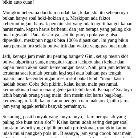
bikin auto cuan!
Mungkin beberapa dari kamu udah tau, kalau slot itu sebenernya
bukan hanya soal hoki-hokian aja. Meskipun ada faktor
keberuntungan, banyak pemain slot yang udah ngerti banget kapan
harus main, kapan harus berhenti, dan jam berapa yang paling oke
buat nge-spin. Pada dasarnya, slot itu punya pola yang bisa
diprediksi, meskipun nggak bisa 100% dipastikan. Ini yang bikin
para pemain pro selalu punya trik dan waktu yang pas buat main.
Jadi, kenapa jam main itu penting banget? Gini, setiap mesin slot
punya algoritma yang mengatur kapan jackpot akan keluar dan
kapan mesin akan kasih kemenangan besar. Nah, jam-jam tertentu,
terutama saat jumlah pemain lagi sepi atau bahkan pas tengah
malam, ada kecenderungan mesin slot bakal lebih “mau” kasih
hadiah besar. Coba deh pikirin, kalau kamu main pas ramai,
kemungkinan buat menang gede jadi lebih kecil. Kenapa? Soalnya
lebih banyak orang yang main, dan mesin slot harus bagi-bagi
kemenangan. Jadi, kalau kamu pengen cuan maksimal, pilih jam-
jam yang nggak terlalu banyak pemainnya.
Sekarang, pasti banyak yang tanya-tanya, “Jam berapa sih yang
paling oke buat main slot?” Kalau kamu udah sering denger soal
jam-jam favorit yang dipilih pemain profesional, mungkin kamu
udah mulai nangkep pola ini. Biasanya, jam yang cocok buat main