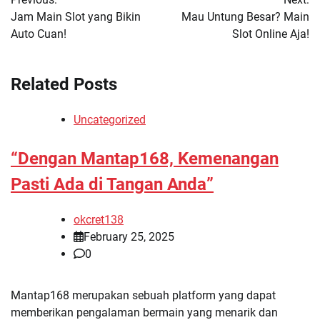
navigation
Jam Main Slot yang Bikin
Mau Untung Besar? Main
Auto Cuan!
Slot Online Aja!
Related Posts
Uncategorized
“Dengan Mantap168, Kemenangan
Pasti Ada di Tangan Anda”
okcret138
February 25, 2025
0
Mantap168 merupakan sebuah platform yang dapat
memberikan pengalaman bermain yang menarik dan