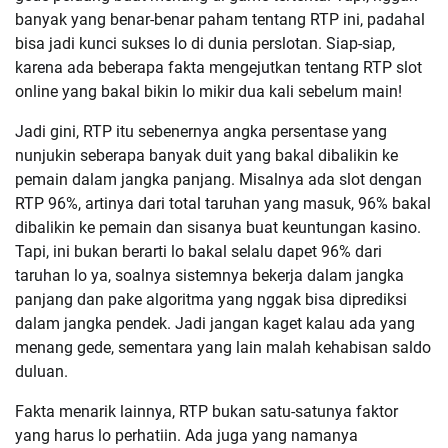
banyak yang benar-benar paham tentang RTP ini, padahal
bisa jadi kunci sukses lo di dunia perslotan. Siap-siap,
karena ada beberapa fakta mengejutkan tentang RTP slot
online yang bakal bikin lo mikir dua kali sebelum main!
Jadi gini, RTP itu sebenernya angka persentase yang
nunjukin seberapa banyak duit yang bakal dibalikin ke
pemain dalam jangka panjang. Misalnya ada slot dengan
RTP 96%, artinya dari total taruhan yang masuk, 96% bakal
dibalikin ke pemain dan sisanya buat keuntungan kasino.
Tapi, ini bukan berarti lo bakal selalu dapet 96% dari
taruhan lo ya, soalnya sistemnya bekerja dalam jangka
panjang dan pake algoritma yang nggak bisa diprediksi
dalam jangka pendek. Jadi jangan kaget kalau ada yang
menang gede, sementara yang lain malah kehabisan saldo
duluan.
Fakta menarik lainnya, RTP bukan satu-satunya faktor
yang harus lo perhatiin. Ada juga yang namanya