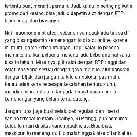
tertentu buat menarik pemain. Jadi, kalau lo sering ngikutin
promo dari kasino, bisa jadi lo dapetin slot dengan RTP
lebih tinggi dari biasanya.
Nah, ngomongin strategi, sebenernya nggak ada trik sakti
yang bisa ngejamin kemenangan lo di slot online, karena
ini murni game keberuntungan. Tapi, kalau lo pengen
memaksimalkan peluang menang, ada beberapa hal yang
bisa lo lakuin. Misalnya, pilih slot dengan RTP tinggi dan
volatilitas yang sesuai dengan gaya main lo, atur bankroll
dengan bijak, dan jangan terlalu emosional pas main.
Kalau udah kena beberapa kekalahan berturut-turut,
mending istirahat dulu daripada terus-terusan ngejar
kemenangan yang belum tentu dateng.
Jangan lupa juga buat selalu cek regulasi dan lisensi
kasino tempat lo main. Soalnya, RTP tinggi pun percuma
kalau lo main di situs yang nggak jelas. Bisa-bisa,
meskipun lo menang, duit lo malah nggak bisa ditarik alias