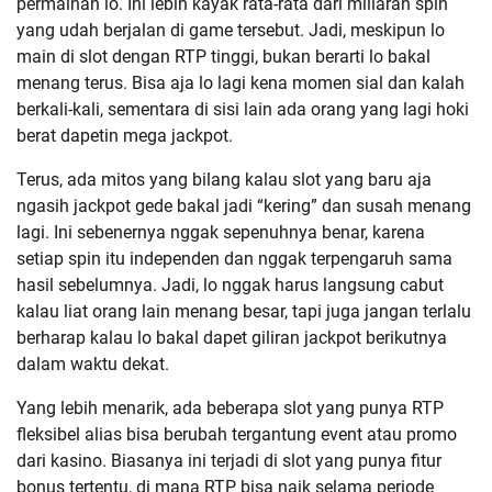
permainan lo. Ini lebih kayak rata-rata dari miliaran spin
yang udah berjalan di game tersebut. Jadi, meskipun lo
main di slot dengan RTP tinggi, bukan berarti lo bakal
menang terus. Bisa aja lo lagi kena momen sial dan kalah
berkali-kali, sementara di sisi lain ada orang yang lagi hoki
berat dapetin mega jackpot.
Terus, ada mitos yang bilang kalau slot yang baru aja
ngasih jackpot gede bakal jadi “kering” dan susah menang
lagi. Ini sebenernya nggak sepenuhnya benar, karena
setiap spin itu independen dan nggak terpengaruh sama
hasil sebelumnya. Jadi, lo nggak harus langsung cabut
kalau liat orang lain menang besar, tapi juga jangan terlalu
berharap kalau lo bakal dapet giliran jackpot berikutnya
dalam waktu dekat.
Yang lebih menarik, ada beberapa slot yang punya RTP
fleksibel alias bisa berubah tergantung event atau promo
dari kasino. Biasanya ini terjadi di slot yang punya fitur
bonus tertentu, di mana RTP bisa naik selama periode