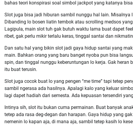
bahas teori konspirasi soal simbol jackpot yang katanya bisa 
Slot juga bisa jadi hiburan sambil nunggu hal lain. Misalny
Dibanding lo bosen liatin tembok atau scrolling medsos yang 
Lagipula, main slot tuh gak butuh waktu lama buat dapet fee
ribet, gak perlu mikir terlalu keras, tinggal santai dan nikmatin
Dan satu hal yang bikin slot jadi gaya hidup santai yang makin
main. Bahkan orang yang baru banget nyoba pun bisa langsun
spin, dan tinggal nunggu keberuntungan lo kerja. Gak heran
itu buat terusin.
Slot juga cocok buat lo yang pengen “me time” tapi tetep pen
sambil ngerasa ada hasilnya. Apalagi kalo yang keluar simb
lagi dapet hadiah dari semesta. Ada kepuasan tersendiri yang 
Intinya sih, slot itu bukan cuma permainan. Buat banyak anak 
tetep ada rasa deg-degan dan harapan. Gaya hidup yang gak 
nemenin lo kapan aja, di mana aja, sambil tetep kasih lo ke