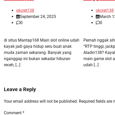
okcret138
okcret138
September 24, 2025
March 1
0
0
di situs Mantap168 Main slot online udah
Pernah nggak sih 
kayak jadi gaya hidup seru buat anak
“RTP tinggi, jackp
muda zaman sekarang. Banyak yang
Aladin138? Kaya
nganggap ini bukan sekadar hiburan
main game slot at
receh, […]
udah […]
Leave a Reply
Your email address will not be published.
Required fields are
Comment
*