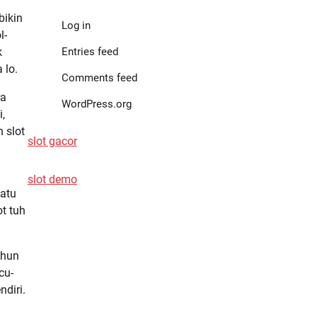
bikin
Log in
l-
k
Entries feed
 lo.
Comments feed
ra
WordPress.org
i,
 slot
slot gacor
n
slot demo
satu
t tuh
ahun
cu-
diri.