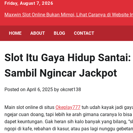
Skip
Friday, August 7, 2026
to
Maxwin Slot Online Bukan Mimpi, Lihat Caranya di Website In
content
HOME
ABOUT
BLOG
CONTACT
Slot Itu Gaya Hidup Santai
Sambil Ngincar Jackpot
Posted on
April 6, 2025
by
okcret138
Main slot online di situs
Okeplay777
tuh udah kayak jadi ga
ngejar cuan doang, tapi lebih ke arah gimana caranya lo bisa
dapet keuntungan. Gak heran sih kalo banyak yang bilang, “sl
ngopi di kafe, rebahan di kasur, atau pas lagi nunggu gebetan 