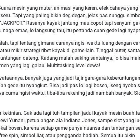
 Suara mesin yang muter, animasi yang keren, efek cahaya yang 
seru. Tapi yang paling bikin deg-degan, jelas pas nunggu simbo
au “JACKPOT.” Rasanya kayak jantung mau copot tapi senyum ga
u naga emas, lo langsung tau, itu pertanda cuan gede lagi nyapa
lah, tapi tentang gimana caranya ngisi waktu luang dengan ca
au mikir strategi ribet kayak di game lain. Tinggal puter, santa
untungan dateng. Kadang malah saking santainya, lo bisa main
men yang lagi galau. Multitasking level dewa!
nyataannya, banyak juga yang jadi tajir gara-gara keberuntunga
n gede itu nyangkut. Bisa jadi pas lo lagi bosen, iseng nyoba 
ya cuma ngisi waktu, tiba-tiba rekening jadi nambah banyak. Slo
 kekinian. Gak ada lagi tuh tampilan jadul kayak mesin buah t
wi Yunani, petualangan ala Indiana Jones, sampe slot yang lu
kal bosen, karena setiap game punya nuansa dan tantangan sen
free spin, simbol liar, atau pengganda hadiah. Semua itu bikin