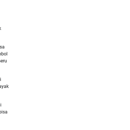
k
isa
mbol
seru
i
kayak
i
bisa