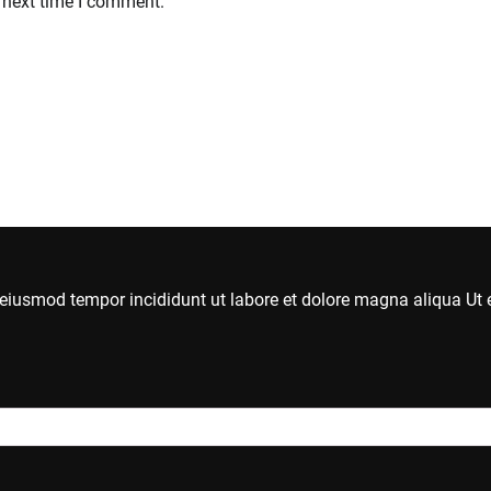
 next time I comment.
o eiusmod tempor incididunt ut labore et dolore magna aliqua U