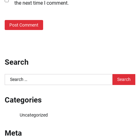
the next time I comment.
Search
Search
for:
Categories
Uncategorized
Meta