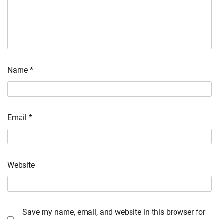
Name
*
Email
*
Website
Save my name, email, and website in this browser for