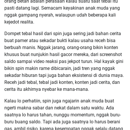
orang betah adalah perasaan kalau suatu saat tebal itu
pasti datang lagi. Semacam keyakinan anak muda yang
nggak gampang nyerah, walaupun udah beberapa kali
kejedot realita.
Dompet tebal hasil dari spin juga sering jadi bahan cerita
buat pamer atau sekadar bukti kalau usaha receh bisa
berbuah manis. Nggak jarang, orang-orang bikin konten
khusus buat nunjukin hasil gacor mereka, dari screenshot
saldo sampai video reaksi pas jekpot turun. Hal kayak gini
bikin spin makin rame dibicarain, jadi tren yang nggak
sekadar hiburan tapi juga bahan eksistensi di dunia maya.
Receh jadi tebal, tebal jadi konten, konten jadi cerita, dan
cerita itu akhirnya nyebar ke mana-mana.
Kalau lo perhatiin, spin juga ngajarin anak muda buat
ngerti makna sabar dan nekat dalam satu waktu. Ada
saatnya lo harus tahan, nunggu momentum, nggak buru-
buru buang saldo. Tapi ada juga saatnya lo harus berani
gas, ambil risiko, karena kesempatan nggak selalu datang