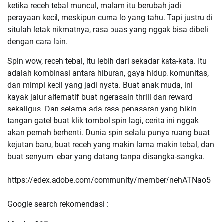
ketika receh tebal muncul, malam itu berubah jadi
perayaan kecil, meskipun cuma lo yang tahu. Tapi justru di
situlah letak nikmatnya, rasa puas yang nggak bisa dibeli
dengan cara lain.
Spin wow, receh tebal, itu lebih dari sekadar kata-kata. Itu
adalah kombinasi antara hiburan, gaya hidup, komunitas,
dan mimpi kecil yang jadi nyata. Buat anak muda, ini
kayak jalur alternatif buat ngerasain thrill dan reward
sekaligus. Dan selama ada rasa penasaran yang bikin
tangan gatel buat klik tombol spin lagi, cerita ini nggak
akan pernah berhenti. Dunia spin selalu punya ruang buat
kejutan baru, buat receh yang makin lama makin tebal, dan
buat senyum lebar yang datang tanpa disangka-sangka.
https://edex.adobe.com/community/member/nehATNao5
Google search rekomendasi :