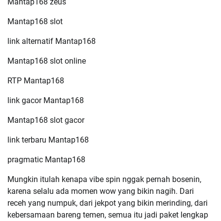
Mantap168 zeus
Mantap168 slot
link alternatif Mantap168
Mantap168 slot online
RTP Mantap168
link gacor Mantap168
Mantap168 slot gacor
link terbaru Mantap168
pragmatic Mantap168
Mungkin itulah kenapa vibe spin nggak pernah bosenin,
karena selalu ada momen wow yang bikin nagih. Dari
receh yang numpuk, dari jekpot yang bikin merinding, dari
kebersamaan bareng temen, semua itu jadi paket lengkap