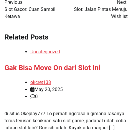
Previous:
Next:
navigation
Slot Gacor: Cuan Sambil
Slot: Jalan Pintas Menuju
Ketawa
Wishlist
Related Posts
Uncategorized
Gak Bisa Move On dari Slot Ini
okcret138
May 20, 2025
0
di situs Okeplay777 Lo pernah ngerasain gimana rasanya
terus-terusan kepikiran satu slot game, padahal udah coba
jutaan slot lain? Gue sih udah. Kayak ada magnet […]