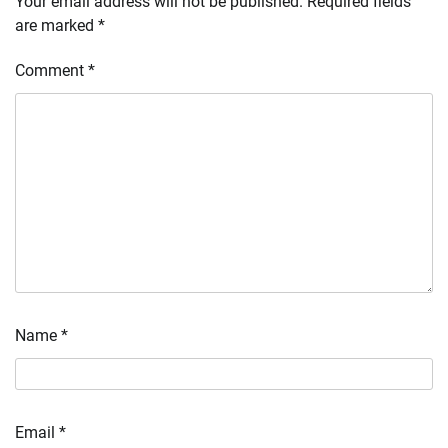
Your email address will not be published.
Required fields
are marked
*
Comment
*
Name
*
Email
*