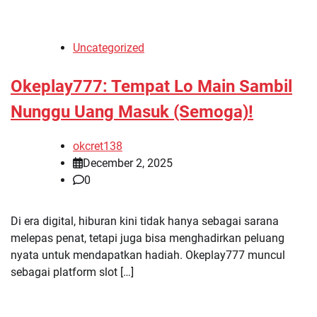
Uncategorized
Okeplay777: Tempat Lo Main Sambil
Nunggu Uang Masuk (Semoga)!
okcret138
December 2, 2025
0
Di era digital, hiburan kini tidak hanya sebagai sarana
melepas penat, tetapi juga bisa menghadirkan peluang
nyata untuk mendapatkan hadiah. Okeplay777 muncul
sebagai platform slot […]