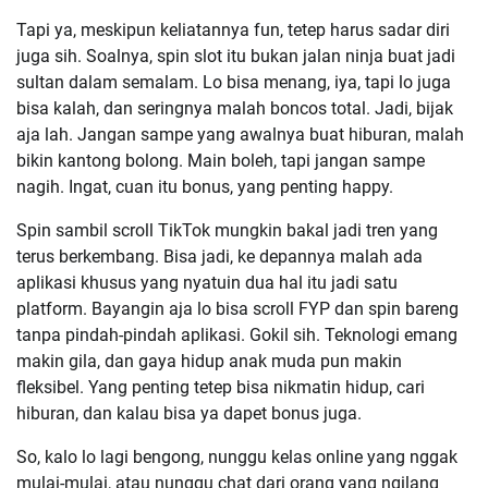
Tapi ya, meskipun keliatannya fun, tetep harus sadar diri
juga sih. Soalnya, spin slot itu bukan jalan ninja buat jadi
sultan dalam semalam. Lo bisa menang, iya, tapi lo juga
bisa kalah, dan seringnya malah boncos total. Jadi, bijak
aja lah. Jangan sampe yang awalnya buat hiburan, malah
bikin kantong bolong. Main boleh, tapi jangan sampe
nagih. Ingat, cuan itu bonus, yang penting happy.
Spin sambil scroll TikTok mungkin bakal jadi tren yang
terus berkembang. Bisa jadi, ke depannya malah ada
aplikasi khusus yang nyatuin dua hal itu jadi satu
platform. Bayangin aja lo bisa scroll FYP dan spin bareng
tanpa pindah-pindah aplikasi. Gokil sih. Teknologi emang
makin gila, dan gaya hidup anak muda pun makin
fleksibel. Yang penting tetep bisa nikmatin hidup, cari
hiburan, dan kalau bisa ya dapet bonus juga.
So, kalo lo lagi bengong, nunggu kelas online yang nggak
mulai-mulai, atau nunggu chat dari orang yang ngilang