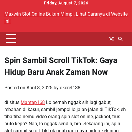
Skip
Friday, August 7, 2026
to
Maxwin Slot Online Bukan Mimpi, Lihat Caranya di Website
content
Ini!
Spin Sambil Scroll TikTok: Gaya
Hidup Baru Anak Zaman Now
Posted on
April 8, 2025
by
okcret138
di situs
Mantap168
Lo pernah nggak sih lagi gabut,
rebahan di kasur, sambil jempol lo jalan-jalan di TikTok, eh
tiba-tiba nemu video orang spin slot online, jackpot, trus
auto kepo? Nah, lo nggak sendiri, bro. Sekarang ini, spin
slot sambil scroll TikTok udah jadi gaya hidup kekinian