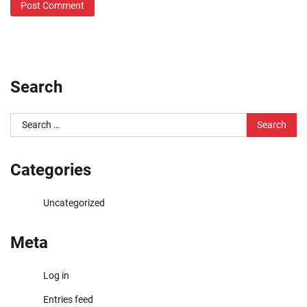
Search
Search
for:
Categories
Uncategorized
Meta
Log in
Entries feed