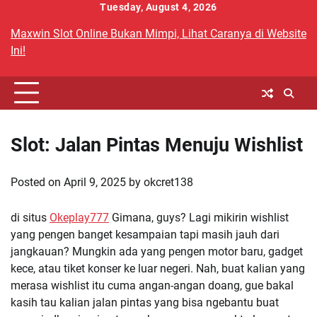
Skip
Tuesday, August 4, 2026
to
Maxwin Slot Online Bukan Mimpi, Lihat Caranya di Website
content
Ini!
Slot: Jalan Pintas Menuju Wishlist
Posted on
April 9, 2025
by
okcret138
di situs
Okeplay777
Gimana, guys? Lagi mikirin wishlist
yang pengen banget kesampaian tapi masih jauh dari
jangkauan? Mungkin ada yang pengen motor baru, gadget
kece, atau tiket konser ke luar negeri. Nah, buat kalian yang
merasa wishlist itu cuma angan-angan doang, gue bakal
kasih tau kalian jalan pintas yang bisa ngebantu buat