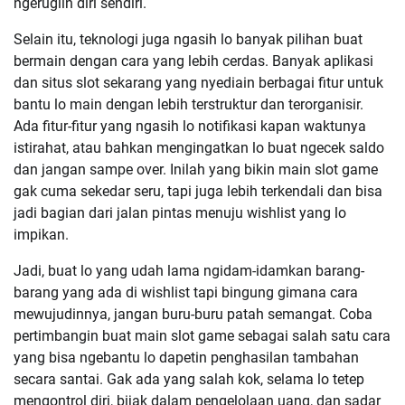
ngerugiin diri sendiri.
Selain itu, teknologi juga ngasih lo banyak pilihan buat
bermain dengan cara yang lebih cerdas. Banyak aplikasi
dan situs slot sekarang yang nyediain berbagai fitur untuk
bantu lo main dengan lebih terstruktur dan terorganisir.
Ada fitur-fitur yang ngasih lo notifikasi kapan waktunya
istirahat, atau bahkan mengingatkan lo buat ngecek saldo
dan jangan sampe over. Inilah yang bikin main slot game
gak cuma sekedar seru, tapi juga lebih terkendali dan bisa
jadi bagian dari jalan pintas menuju wishlist yang lo
impikan.
Jadi, buat lo yang udah lama ngidam-idamkan barang-
barang yang ada di wishlist tapi bingung gimana cara
mewujudinnya, jangan buru-buru patah semangat. Coba
pertimbangin buat main slot game sebagai salah satu cara
yang bisa ngebantu lo dapetin penghasilan tambahan
secara santai. Gak ada yang salah kok, selama lo tetep
mengontrol diri, bijak dalam pengelolaan uang, dan sadar