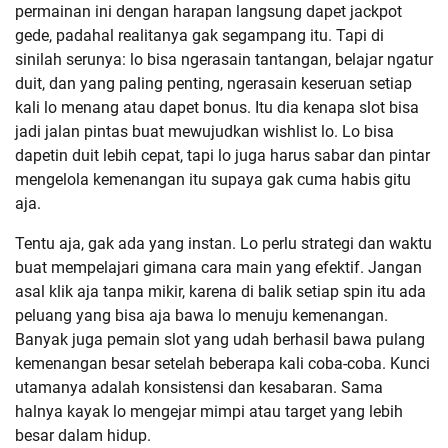
permainan ini dengan harapan langsung dapet jackpot
gede, padahal realitanya gak segampang itu. Tapi di
sinilah serunya: lo bisa ngerasain tantangan, belajar ngatur
duit, dan yang paling penting, ngerasain keseruan setiap
kali lo menang atau dapet bonus. Itu dia kenapa slot bisa
jadi jalan pintas buat mewujudkan wishlist lo. Lo bisa
dapetin duit lebih cepat, tapi lo juga harus sabar dan pintar
mengelola kemenangan itu supaya gak cuma habis gitu
aja.
Tentu aja, gak ada yang instan. Lo perlu strategi dan waktu
buat mempelajari gimana cara main yang efektif. Jangan
asal klik aja tanpa mikir, karena di balik setiap spin itu ada
peluang yang bisa aja bawa lo menuju kemenangan.
Banyak juga pemain slot yang udah berhasil bawa pulang
kemenangan besar setelah beberapa kali coba-coba. Kunci
utamanya adalah konsistensi dan kesabaran. Sama
halnya kayak lo mengejar mimpi atau target yang lebih
besar dalam hidup.