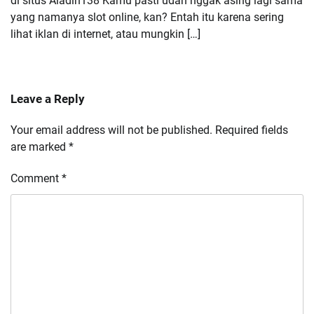
di situs Aladin138 Kamu pasti udah nggak asing lagi sama
yang namanya slot online, kan? Entah itu karena sering
lihat iklan di internet, atau mungkin […]
Leave a Reply
Your email address will not be published.
Required fields
are marked
*
Comment
*