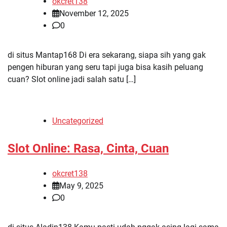
okcret138
November 12, 2025
0
di situs Mantap168 Di era sekarang, siapa sih yang gak
pengen hiburan yang seru tapi juga bisa kasih peluang
cuan? Slot online jadi salah satu […]
Uncategorized
Slot Online: Rasa, Cinta, Cuan
okcret138
May 9, 2025
0