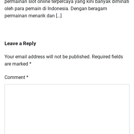
permainan slot online terpercaya yang kini banyak diminati
oleh para pemain di Indonesia. Dengan beragam
permainan menarik dan […]
Leave a Reply
Your email address will not be published.
Required fields
are marked
*
Comment
*