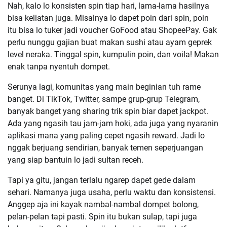
Nah, kalo lo konsisten spin tiap hari, lama-lama hasilnya
bisa keliatan juga. Misalnya lo dapet poin dari spin, poin
itu bisa lo tuker jadi voucher GoFood atau ShopeePay. Gak
perlu nunggu gajian buat makan sushi atau ayam geprek
level neraka. Tinggal spin, kumpulin poin, dan voila! Makan
enak tanpa nyentuh dompet.
Serunya lagi, komunitas yang main beginian tuh rame
banget. Di TikTok, Twitter, sampe grup-grup Telegram,
banyak banget yang sharing trik spin biar dapet jackpot.
Ada yang ngasih tau jam-jam hoki, ada juga yang nyaranin
aplikasi mana yang paling cepet ngasih reward. Jadi lo
nggak berjuang sendirian, banyak temen seperjuangan
yang siap bantuin lo jadi sultan receh.
Tapi ya gitu, jangan terlalu ngarep dapet gede dalam
sehari. Namanya juga usaha, perlu waktu dan konsistensi.
Anggep aja ini kayak nambal-nambal dompet bolong,
pelan-pelan tapi pasti. Spin itu bukan sulap, tapi juga