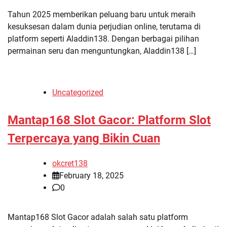
Tahun 2025 memberikan peluang baru untuk meraih
kesuksesan dalam dunia perjudian online, terutama di
platform seperti Aladdin138. Dengan berbagai pilihan
permainan seru dan menguntungkan, Aladdin138 […]
Uncategorized
Mantap168 Slot Gacor: Platform Slot
Terpercaya yang Bikin Cuan
okcret138
February 18, 2025
0
Mantap168 Slot Gacor adalah salah satu platform