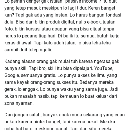
Lo pernah denger gak istilah “passive income”? Itu duit
yang tetep masuk meskipun lo lagi tidur. Keren banget
kan? Tapi gak ada yang instan. Lo harus bangun fondasi
dulu. Bisa dari bikin produk digital, nulis e-book, jualan
foto, bikin kursus, atau apapun yang bisa dijual tanpa
harus lo pegang tiap hari. Di balik itu semua, butuh kerja
keras di awal. Tapi kalo udah jalan, lo bisa leha-leha
sambil duit tetep ngalir.
Kadang alasan orang gak mulai tuh karena ngerasa gak
punya skill. Tapi bro, skill itu bisa dipelajari. YouTube,
Google, semuanya gratis. Lo punya akses ke ilmu yang
sama kayak orang-orang sukses itu. Bedanya mereka
gerak, lo enggak. Lo punya waktu yang sama juga. Jadi
bukan masalah nasib, tapi kemauan lo buat keluar dari
zona nyaman.
Dan jangan salah, banyak anak muda sekarang yang cuan
bukan karena pinter banget, tapi karena nekat. Mereka
coba hal baru, meskipun gagal. Tapi dari situ mereka