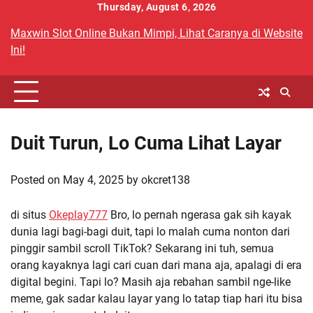
Skip
Thursday, August 6, 2026
to
Maxwin Slot Online Bukan Mimpi, Lihat Caranya di Website
content
Ini!
Duit Turun, Lo Cuma Lihat Layar
Posted on
May 4, 2025
by
okcret138
di situs
Okeplay777
Bro, lo pernah ngerasa gak sih kayak
dunia lagi bagi-bagi duit, tapi lo malah cuma nonton dari
pinggir sambil scroll TikTok? Sekarang ini tuh, semua
orang kayaknya lagi cari cuan dari mana aja, apalagi di era
digital begini. Tapi lo? Masih aja rebahan sambil nge-like
meme, gak sadar kalau layar yang lo tatap tiap hari itu bisa