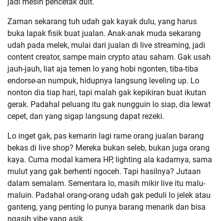
jadi mesin pencetak duit.
Zaman sekarang tuh udah gak kayak dulu, yang harus
buka lapak fisik buat jualan. Anak-anak muda sekarang
udah pada melek, mulai dari jualan di live streaming, jadi
content creator, sampe main crypto atau saham. Gak usah
jauh-jauh, liat aja temen lo yang hobi ngonten, tiba-tiba
endorse-an numpuk, hidupnya langsung leveling up. Lo
nonton dia tiap hari, tapi malah gak kepikiran buat ikutan
gerak. Padahal peluang itu gak nungguin lo siap, dia lewat
cepet, dan yang sigap langsung dapat rezeki.
Lo inget gak, pas kemarin lagi rame orang jualan barang
bekas di live shop? Mereka bukan seleb, bukan juga orang
kaya. Cuma modal kamera HP, lighting ala kadarnya, sama
mulut yang gak berhenti ngoceh. Tapi hasilnya? Jutaan
dalam semalam. Sementara lo, masih mikir live itu malu-
maluin. Padahal orang-orang udah gak peduli lo jelek atau
ganteng, yang penting lo punya barang menarik dan bisa
ngasih vibe yang asik.