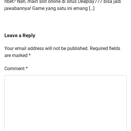
ribet? Nah, main slot online di situs Okeplay777 bisa jadi
jawabannya! Game yang satu ini emang […]
Leave a Reply
Your email address will not be published.
Required fields
are marked
*
Comment
*