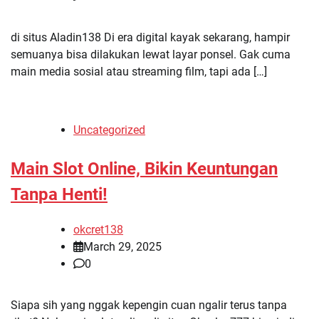
di situs Aladin138 Di era digital kayak sekarang, hampir
semuanya bisa dilakukan lewat layar ponsel. Gak cuma
main media sosial atau streaming film, tapi ada […]
Uncategorized
Main Slot Online, Bikin Keuntungan
Tanpa Henti!
okcret138
March 29, 2025
0
Siapa sih yang nggak kepengin cuan ngalir terus tanpa