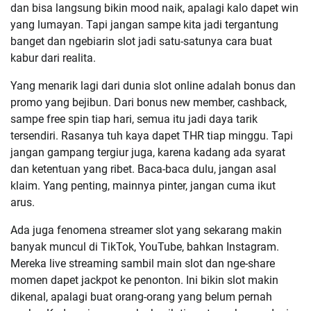
dan bisa langsung bikin mood naik, apalagi kalo dapet win
yang lumayan. Tapi jangan sampe kita jadi tergantung
banget dan ngebiarin slot jadi satu-satunya cara buat
kabur dari realita.
Yang menarik lagi dari dunia slot online adalah bonus dan
promo yang bejibun. Dari bonus new member, cashback,
sampe free spin tiap hari, semua itu jadi daya tarik
tersendiri. Rasanya tuh kaya dapet THR tiap minggu. Tapi
jangan gampang tergiur juga, karena kadang ada syarat
dan ketentuan yang ribet. Baca-baca dulu, jangan asal
klaim. Yang penting, mainnya pinter, jangan cuma ikut
arus.
Ada juga fenomena streamer slot yang sekarang makin
banyak muncul di TikTok, YouTube, bahkan Instagram.
Mereka live streaming sambil main slot dan nge-share
momen dapet jackpot ke penonton. Ini bikin slot makin
dikenal, apalagi buat orang-orang yang belum pernah