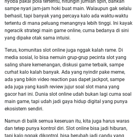
nyoba pakai pola tertentu, hitungin jumlah spin, bahkan
sampe nyari jam-jam hoki buat main. Walaupun gak selalu
berhasil, tapi banyak yang percaya kalo ada waktu-waktu
tertentu di mana peluang menangnya lebih tinggi. Ini kayak
ngeracik strategi main game online, cuma bedanya di sini
yang dipake otak sama intuisi.
Terus, komunitas slot online juga nggak kalah rame. Di
media sosial, lo bisa nemuin grup-grup pecinta slot yang
saling share kemenangan, diskusi game terbaik, sampe
curhat kalo kalah banyak. Ada yang nyindir pake meme,
ada yang bikin video reaction pas dapet jackpot, sampe
ada juga yang kasih review jujur soal slot mana yang
gacor hari ini. Dunia slot online udah bukan lagi cuma soal
main game, tapi udah jadi gaya hidup digital yang punya
ekosistem sendiri.
Namun di balik semua keseruan itu, kita juga harus waras
dan tetep punya kontrol diri. Slot online bisa jadi hiburan,
tapi kalo nggak dikontrol, bisa berubah jadi candu yang