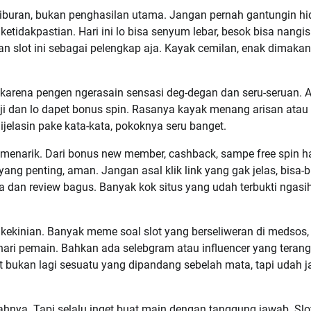
in hiburan, bukan penghasilan utama. Jangan pernah gantungin h
 ketidakpastian. Hari ini lo bisa senyum lebar, besok bisa nangis
 slot ini sebagai pelengkap aja. Kayak cemilan, enak dimakan,
i karena pengen ngerasain sensasi deg-degan dan seru-seruan. 
 biji dan lo dapet bonus spin. Rasanya kayak menang arisan atau
ijelasin pake kata-kata, pokoknya seru banget.
 menarik. Dari bonus new member, cashback, sampe free spin ha
ang penting, aman. Jangan asal klik link yang gak jelas, bisa-b
 dan review bagus. Banyak kok situs yang udah terbukti ngasi
p kekinian. Banyak meme soal slot yang berseliweran di medsos, 
ari pemain. Bahkan ada selebgram atau influencer yang terang
ot bukan lagi sesuatu yang dipandang sebelah mata, tapi udah j
ahnya. Tapi selalu inget buat main dengan tanggung jawab. Slo