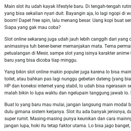
Main slot itu udah kayak lifestyle baru. Di tengah-tengah ruti
yang bisa sekalian nyari duit. Bayangin aja, lo lagi ngopi di w
boom! Dapet free spin, lalu menang besar. Uang kopi buat s
Siapa yang gak mau coba?
Slot online sekarang juga udah jauh lebih canggih dari yang d
animasinya tuh bener-bener memanjakan mata. Tema permaina
petualangan di Mesir, sampe slot yang isinya karakter anime l
baru yang bisa dicoba tiap minggu.
Yang bikin slot online makin populer juga karena lo bisa mai
toilet, atau bahkan pas lagi nunggu gebetan dateng (yang bia
HP dan koneksi internet yang stabil, lo udah bisa ngerasain 
malah bikin lo lupa waktu dan ngelupain tanggung jawab lo. 
Buat lo yang baru mau mulai, jangan langsung main modal bes
dulu gimana sistem kerjanya. Slot itu ada banyak jenisnya, d
super rumit. Masing-masing punya keunikan dan cara mainnya
jangan lupa, hoki itu tetap faktor utama. Lo bisa jago banget, 