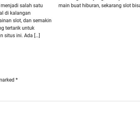
 menjadi salah satu
main buat hiburan, sekarang slot bisa
al di kalangan
inan slot, dan semakin
g tertarik untuk
situs ini. Ada […]
 marked
*