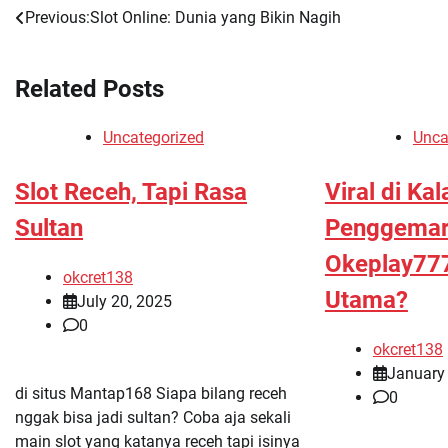
Previous:
Slot Online: Dunia yang Bikin Nagih
Post
navigation
Related Posts
Uncategorized
Unca
Slot Receh, Tapi Rasa
Viral di Ka
Sultan
Penggemar 
Okeplay777
okcret138
Utama?
July 20, 2025
0
okcret138
January
di situs Mantap168 Siapa bilang receh
0
nggak bisa jadi sultan? Coba aja sekali
main slot yang katanya receh tapi isinya