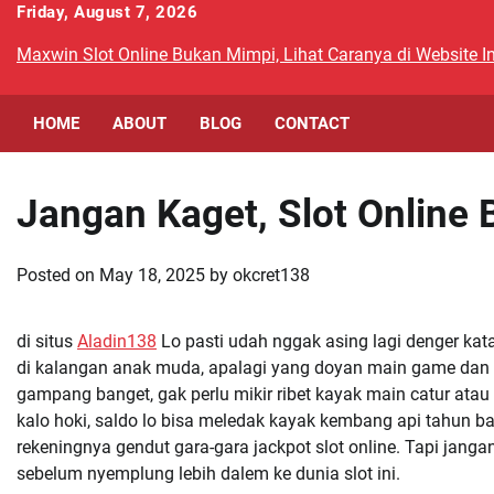
Skip
Friday, August 7, 2026
to
Maxwin Slot Online Bukan Mimpi, Lihat Caranya di Website In
content
HOME
ABOUT
BLOG
CONTACT
Jangan Kaget, Slot Online B
Posted on
May 18, 2025
by
okcret138
di situs
Aladin138
Lo pasti udah nggak asing lagi denger kata
di kalangan anak muda, apalagi yang doyan main game dan ca
gampang banget, gak perlu mikir ribet kayak main catur atau s
kalo hoki, saldo lo bisa meledak kayak kembang api tahun bar
rekeningnya gendut gara-gara jackpot slot online. Tapi jangan
sebelum nyemplung lebih dalem ke dunia slot ini.