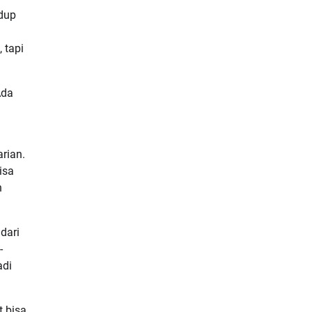
idup
 tapi
Ada
rian.
isa
h
dari
-
adi
t bisa