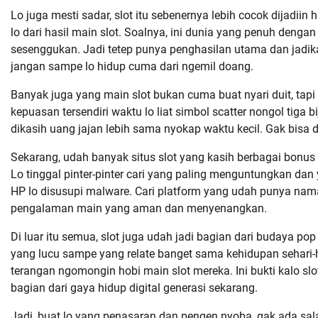
Lo juga mesti sadar, slot itu sebenernya lebih cocok dijadi
lo dari hasil main slot. Soalnya, ini dunia yang penuh dengan
sesenggukan. Jadi tetep punya penghasilan utama dan jadikan
jangan sampe lo hidup cuma dari ngemil doang.
Banyak juga yang main slot bukan cuma buat nyari duit, tap
kepuasan tersendiri waktu lo liat simbol scatter nongol tiga
dikasih uang jajan lebih sama nyokap waktu kecil. Gak bisa d
Sekarang, udah banyak situs slot yang kasih berbagai bonus
Lo tinggal pinter-pinter cari yang paling menguntungkan dan y
HP lo disusupi malware. Cari platform yang udah punya nama
pengalaman main yang aman dan menyenangkan.
Di luar itu semua, slot juga udah jadi bagian dari budaya po
yang lucu sampe yang relate banget sama kehidupan sehari-h
terangan ngomongin hobi main slot mereka. Ini bukti kalo sl
bagian dari gaya hidup digital generasi sekarang.
Jadi, buat lo yang penasaran dan pengen nyoba, gak ada sal