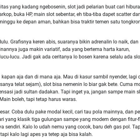
nitas yang kadang ngebosenin, slot jadi pelarian buat cari hibur
arkop, buka HP, main slot sebentar, eh tiba-tiba dapet scatter da
eminggu ke depan aman, bahkan bisa traktir temen satu tongkro
ulu. Grafisnya keren abis, suaranya bikin adrenalin lo naik, dan
nnya juga makin variatif, ada yang bertema harta karun,
ucu-lucu. Jadi gak ada ceritanya lo bosen karena selalu ada slo
n kapan aja dan di mana aja. Mau di kasur sambil nyender, lagi d
sanya telat sejam), slot bisa nemenin lo biar gak bete. Cuma m
sensasi jadi sultan dadakan. Tapi inget ya, jangan sampe main s
Main boleh, tapi tetap harus waras.
ar. Coba dulu pake modal kecil, cari tau pola mainnya, dan pel
ari yang klasik tiga gulungan sampe yang modern dengan fitur-fi
 sendiri. Kalo lo udah nemu yang cocok, baru deh gas pol. Tap
tapi kalo lagi apes ya tetep aja bisa kalah.