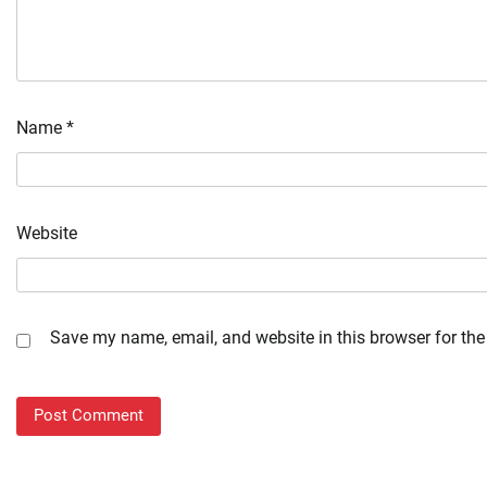
Name
*
Website
Save my name, email, and website in this browser for the