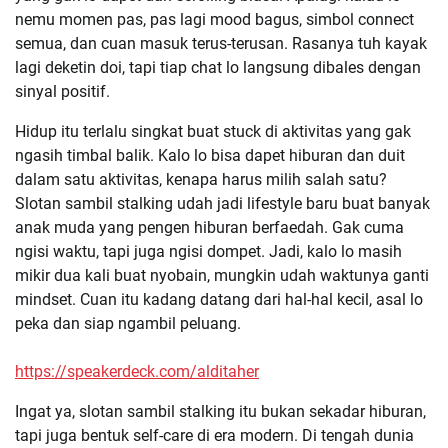
nemu momen pas, pas lagi mood bagus, simbol connect
semua, dan cuan masuk terus-terusan. Rasanya tuh kayak
lagi deketin doi, tapi tiap chat lo langsung dibales dengan
sinyal positif.
Hidup itu terlalu singkat buat stuck di aktivitas yang gak
ngasih timbal balik. Kalo lo bisa dapet hiburan dan duit
dalam satu aktivitas, kenapa harus milih salah satu?
Slotan sambil stalking udah jadi lifestyle baru buat banyak
anak muda yang pengen hiburan berfaedah. Gak cuma
ngisi waktu, tapi juga ngisi dompet. Jadi, kalo lo masih
mikir dua kali buat nyobain, mungkin udah waktunya ganti
mindset. Cuan itu kadang datang dari hal-hal kecil, asal lo
peka dan siap ngambil peluang.
https://speakerdeck.com/alditaher
Ingat ya, slotan sambil stalking itu bukan sekadar hiburan,
tapi juga bentuk self-care di era modern. Di tengah dunia