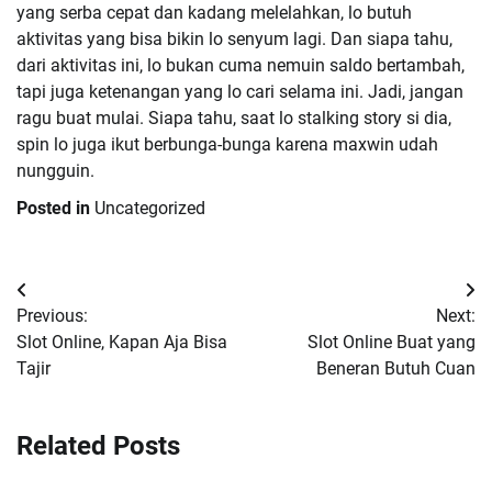
yang serba cepat dan kadang melelahkan, lo butuh
aktivitas yang bisa bikin lo senyum lagi. Dan siapa tahu,
dari aktivitas ini, lo bukan cuma nemuin saldo bertambah,
tapi juga ketenangan yang lo cari selama ini. Jadi, jangan
ragu buat mulai. Siapa tahu, saat lo stalking story si dia,
spin lo juga ikut berbunga-bunga karena maxwin udah
nungguin.
Posted in
Uncategorized
Post
Previous:
Next:
navigation
Slot Online, Kapan Aja Bisa
Slot Online Buat yang
Tajir
Beneran Butuh Cuan
Related Posts