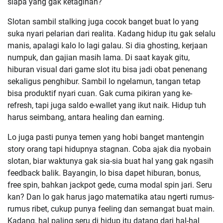
siapa yang gak ketagihan?
Slotan sambil stalking juga cocok banget buat lo yang
suka nyari pelarian dari realita. Kadang hidup itu gak selalu
manis, apalagi kalo lo lagi galau. Si dia ghosting, kerjaan
numpuk, dan gajian masih lama. Di saat kayak gitu,
hiburan visual dari game slot itu bisa jadi obat penenang
sekaligus penghibur. Sambil lo ngelamun, tangan tetap
bisa produktif nyari cuan. Gak cuma pikiran yang ke-
refresh, tapi juga saldo e-wallet yang ikut naik. Hidup tuh
harus seimbang, antara healing dan earning.
Lo juga pasti punya temen yang hobi banget mantengin
story orang tapi hidupnya stagnan. Coba ajak dia nyobain
slotan, biar waktunya gak sia-sia buat hal yang gak ngasih
feedback balik. Bayangin, lo bisa dapet hiburan, bonus,
free spin, bahkan jackpot gede, cuma modal spin jari. Seru
kan? Dan lo gak harus jago matematika atau ngerti rumus-
rumus ribet, cukup punya feeling dan semangat buat main.
Kadang, hal paling seru di hidup itu datang dari hal-hal