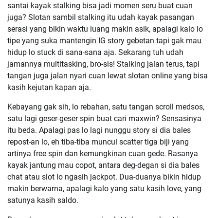
santai kayak stalking bisa jadi momen seru buat cuan
juga? Slotan sambil stalking itu udah kayak pasangan
serasi yang bikin waktu luang makin asik, apalagi kalo lo
tipe yang suka mantengin IG story gebetan tapi gak mau
hidup lo stuck di sana-sana aja. Sekarang tuh udah
jamannya multitasking, bro-sis! Stalking jalan terus, tapi
tangan juga jalan nyari cuan lewat slotan online yang bisa
kasih kejutan kapan aja.
Kebayang gak sih, lo rebahan, satu tangan scroll medsos,
satu lagi geser-geser spin buat cari maxwin? Sensasinya
itu beda. Apalagi pas lo lagi nunggu story si dia bales
repost-an lo, eh tiba-tiba muncul scatter tiga biji yang
artinya free spin dan kemungkinan cuan gede. Rasanya
kayak jantung mau copot, antara deg-degan si dia bales
chat atau slot lo ngasih jackpot. Dua-duanya bikin hidup
makin berwarna, apalagi kalo yang satu kasih love, yang
satunya kasih saldo.