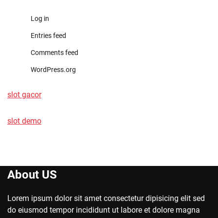
Log in
Entries feed
Comments feed
WordPress.org
slot gacor
slot demo
About US
Lorem ipsum dolor sit amet consectetur dipisicing elit sed
do eiusmod tempor incididunt ut labore et dolore magna