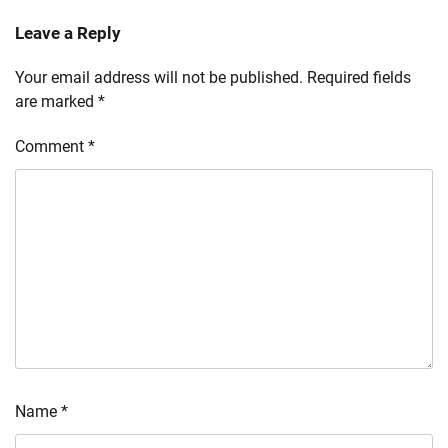
Leave a Reply
Your email address will not be published.
Required fields
are marked
*
Comment
*
Name
*