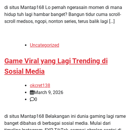
di situs Mantap168 Lo pernah ngerasain momen di mana
hidup tuh lagi hambar banget? Bangun tidur cuma scroll-
scroll medsos, ngopi, nonton series, terus balik lagi […]
Uncategorized
Game Viral yang Lagi Trending di
Sosial Media
okcret138
March 9, 2026
0
di situs Mantap168 Belakangan ini dunia gaming lagi rame
banget dibahas di berbagai sosial media. Mulai dari