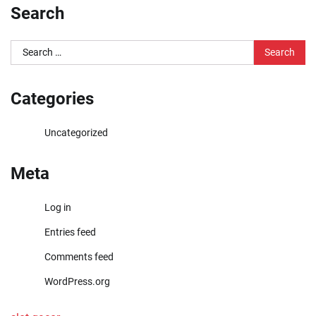
Search
Search
for:
Categories
Uncategorized
Meta
Log in
Entries feed
Comments feed
WordPress.org