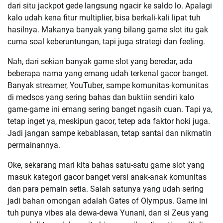
dari situ jackpot gede langsung ngacir ke saldo lo. Apalagi
kalo udah kena fitur multiplier, bisa berkali-kali lipat tuh
hasilnya. Makanya banyak yang bilang game slot itu gak
cuma soal keberuntungan, tapi juga strategi dan feeling.
Nah, dari sekian banyak game slot yang beredar, ada
beberapa nama yang emang udah terkenal gacor banget.
Banyak streamer, YouTuber, sampe komunitas-komunitas
di medsos yang sering bahas dan buktiin sendiri kalo
game-game ini emang sering banget ngasih cuan. Tapi ya,
tetap inget ya, meskipun gacor, tetep ada faktor hoki juga.
Jadi jangan sampe kebablasan, tetap santai dan nikmatin
permainannya.
Oke, sekarang mari kita bahas satu-satu game slot yang
masuk kategori gacor banget versi anak-anak komunitas
dan para pemain setia. Salah satunya yang udah sering
jadi bahan omongan adalah Gates of Olympus. Game ini
tuh punya vibes ala dewa-dewa Yunani, dan si Zeus yang