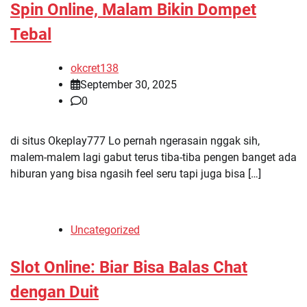
Spin Online, Malam Bikin Dompet
Tebal
okcret138
September 30, 2025
0
di situs Okeplay777 Lo pernah ngerasain nggak sih,
malem-malem lagi gabut terus tiba-tiba pengen banget ada
hiburan yang bisa ngasih feel seru tapi juga bisa […]
Uncategorized
Slot Online: Biar Bisa Balas Chat
dengan Duit