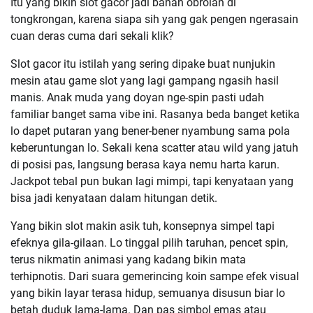
Itu yang bikin slot gacor jadi bahan obrolan di
tongkrongan, karena siapa sih yang gak pengen ngerasain
cuan deras cuma dari sekali klik?
Slot gacor itu istilah yang sering dipake buat nunjukin
mesin atau game slot yang lagi gampang ngasih hasil
manis. Anak muda yang doyan nge-spin pasti udah
familiar banget sama vibe ini. Rasanya beda banget ketika
lo dapet putaran yang bener-bener nyambung sama pola
keberuntungan lo. Sekali kena scatter atau wild yang jatuh
di posisi pas, langsung berasa kaya nemu harta karun.
Jackpot tebal pun bukan lagi mimpi, tapi kenyataan yang
bisa jadi kenyataan dalam hitungan detik.
Yang bikin slot makin asik tuh, konsepnya simpel tapi
efeknya gila-gilaan. Lo tinggal pilih taruhan, pencet spin,
terus nikmatin animasi yang kadang bikin mata
terhipnotis. Dari suara gemerincing koin sampe efek visual
yang bikin layar terasa hidup, semuanya disusun biar lo
betah duduk lama-lama. Dan pas simbol emas atau