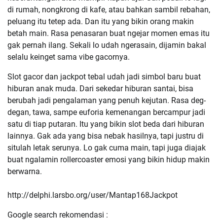
di rumah, nongkrong di kafe, atau bahkan sambil rebahan,
peluang itu tetep ada. Dan itu yang bikin orang makin
betah main. Rasa penasaran buat ngejar momen emas itu
gak pernah ilang. Sekali lo udah ngerasain, dijamin bakal
selalu keinget sama vibe gacornya.
Slot gacor dan jackpot tebal udah jadi simbol baru buat
hiburan anak muda. Dari sekedar hiburan santai, bisa
berubah jadi pengalaman yang penuh kejutan. Rasa deg-
degan, tawa, sampe euforia kemenangan bercampur jadi
satu di tiap putaran. Itu yang bikin slot beda dari hiburan
lainnya. Gak ada yang bisa nebak hasilnya, tapi justru di
situlah letak serunya. Lo gak cuma main, tapi juga diajak
buat ngalamin rollercoaster emosi yang bikin hidup makin
berwarna.
http://delphi.larsbo.org/user/Mantap168Jackpot
Google search rekomendasi :