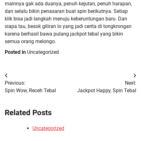
mainnya gak ada duanya, penuh kejutan, penuh harapan,
dan selalu bikin penasaran buat spin berikutnya. Setiap
klik bisa jadi langkah menuju keberuntungan baru. Dan
siapa tau, besok giliran lo yang jadi cerita di tongkrongan
karena berhasil bawa pulang jackpot tebal yang bikin
semua orang melongo.
Posted in
Uncategorized
Post
Previous:
Next:
navigation
Spin Wow, Receh Tebal
Jackpot Happy, Spin Tebal
Related Posts
Uncategorized