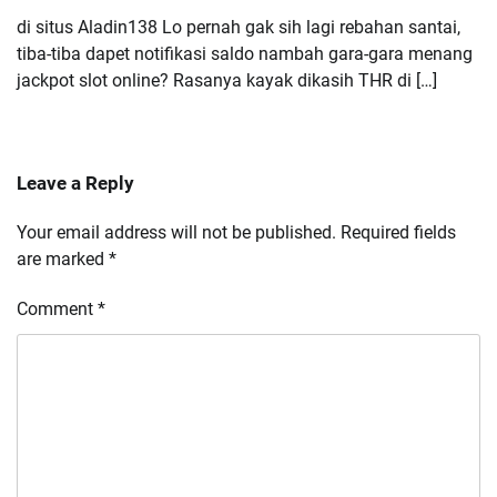
di situs Aladin138 Lo pernah gak sih lagi rebahan santai,
tiba-tiba dapet notifikasi saldo nambah gara-gara menang
jackpot slot online? Rasanya kayak dikasih THR di […]
Leave a Reply
Your email address will not be published.
Required fields
are marked
*
Comment
*