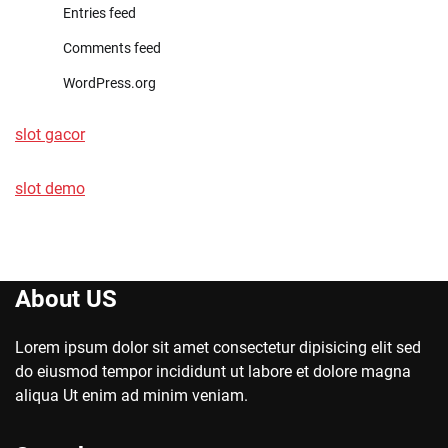
Entries feed
Comments feed
WordPress.org
slot gacor
slot demo
About US
Lorem ipsum dolor sit amet consectetur dipisicing elit sed
do eiusmod tempor incididunt ut labore et dolore magna
aliqua Ut enim ad minim veniam.