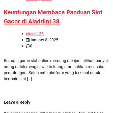
Keuntungan Membaca Panduan Slot
Gacor di Aladdin138
okcret138
January 8, 2025
0
Bermain game slot online memang menjadi pilihan banyak
orang untuk mengisi waktu luang atau bahkan mencoba
peruntungan. Salah satu platform yang terkenal untuk
bermain slot […]
Leave a Reply