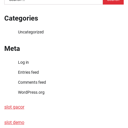
for:
Categories
Uncategorized
Meta
Log in
Entries feed
Comments feed
WordPress.org
slot gacor
slot demo