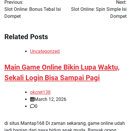
Previous:
Next:
navigation
Slot Online: Bonus Tebal Isi
Slot Online: Spin Simple Isi
Dompet
Dompet
Related Posts
Uncategorized
Main Game Online Bikin Lupa Waktu,
Sekali Login Bisa Sampai Pagi
okcret138
March 12, 2026
0
di situs Mantap168 Di zaman sekarang, game online udah
jadi bagian dari gaya hidup anak muda. Banyak orang