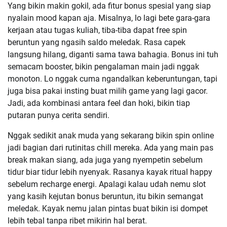
Yang bikin makin gokil, ada fitur bonus spesial yang siap
nyalain mood kapan aja. Misalnya, lo lagi bete gara-gara
kerjaan atau tugas kuliah, tiba-tiba dapat free spin
beruntun yang ngasih saldo meledak. Rasa capek
langsung hilang, diganti sama tawa bahagia. Bonus ini tuh
semacam booster, bikin pengalaman main jadi nggak
monoton. Lo nggak cuma ngandalkan keberuntungan, tapi
juga bisa pakai insting buat milih game yang lagi gacor.
Jadi, ada kombinasi antara feel dan hoki, bikin tiap
putaran punya cerita sendiri.
Nggak sedikit anak muda yang sekarang bikin spin online
jadi bagian dari rutinitas chill mereka. Ada yang main pas
break makan siang, ada juga yang nyempetin sebelum
tidur biar tidur lebih nyenyak. Rasanya kayak ritual happy
sebelum recharge energi. Apalagi kalau udah nemu slot
yang kasih kejutan bonus beruntun, itu bikin semangat
meledak. Kayak nemu jalan pintas buat bikin isi dompet
lebih tebal tanpa ribet mikirin hal berat.