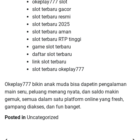
okeplay777 slot
slot terbaru gacor
slot terbaru resmi
slot terbaru 2025
slot terbaru aman
slot terbaru RTP tinggi
game slot terbaru
daftar slot terbaru
link slot terbaru
slot terbaru okeplay777
Okeplay777 bikin anak muda bisa dapetin pengalaman
main seru, peluang menang nyata, dan saldo makin
gemuk, semua dalam satu platform online yang fresh,
gampang diakses, dan fun banget.
Posted in
Uncategorized