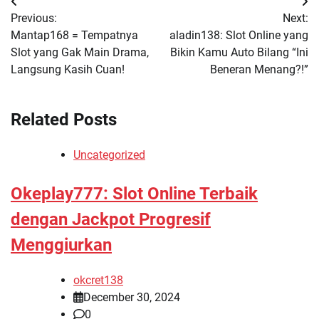
Post
Previous:
Next:
navigation
Mantap168 = Tempatnya
aladin138: Slot Online yang
Slot yang Gak Main Drama,
Bikin Kamu Auto Bilang “Ini
Langsung Kasih Cuan!
Beneran Menang?!”
Related Posts
Uncategorized
Okeplay777: Slot Online Terbaik
dengan Jackpot Progresif
Menggiurkan
okcret138
December 30, 2024
0