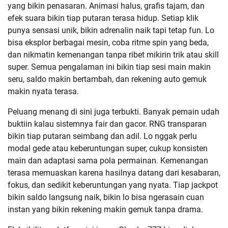
yang bikin penasaran. Animasi halus, grafis tajam, dan
efek suara bikin tiap putaran terasa hidup. Setiap klik
punya sensasi unik, bikin adrenalin naik tapi tetap fun. Lo
bisa eksplor berbagai mesin, coba ritme spin yang beda,
dan nikmatin kemenangan tanpa ribet mikirin trik atau skill
super. Semua pengalaman ini bikin tiap sesi main makin
seru, saldo makin bertambah, dan rekening auto gemuk
makin nyata terasa.
Peluang menang di sini juga terbukti. Banyak pemain udah
buktiin kalau sistemnya fair dan gacor. RNG transparan
bikin tiap putaran seimbang dan adil. Lo nggak perlu
modal gede atau keberuntungan super, cukup konsisten
main dan adaptasi sama pola permainan. Kemenangan
terasa memuaskan karena hasilnya datang dari kesabaran,
fokus, dan sedikit keberuntungan yang nyata. Tiap jackpot
bikin saldo langsung naik, bikin lo bisa ngerasain cuan
instan yang bikin rekening makin gemuk tanpa drama.