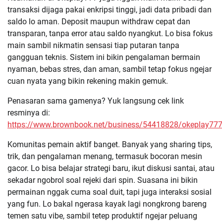
transaksi dijaga pakai enkripsi tinggi, jadi data pribadi dan
saldo lo aman. Deposit maupun withdraw cepat dan
transparan, tanpa error atau saldo nyangkut. Lo bisa fokus
main sambil nikmatin sensasi tiap putaran tanpa
gangguan teknis. Sistem ini bikin pengalaman bermain
nyaman, bebas stres, dan aman, sambil tetap fokus ngejar
cuan nyata yang bikin rekening makin gemuk.
Penasaran sama gamenya? Yuk langsung cek link
resminya di:
https://www.brownbook.net/business/54418828/okeplay77
Komunitas pemain aktif banget. Banyak yang sharing tips,
trik, dan pengalaman menang, termasuk bocoran mesin
gacor. Lo bisa belajar strategi baru, ikut diskusi santai, atau
sekadar ngobrol soal rejeki dari spin. Suasana ini bikin
permainan nggak cuma soal duit, tapi juga interaksi sosial
yang fun. Lo bakal ngerasa kayak lagi nongkrong bareng
temen satu vibe, sambil tetep produktif ngejar peluang