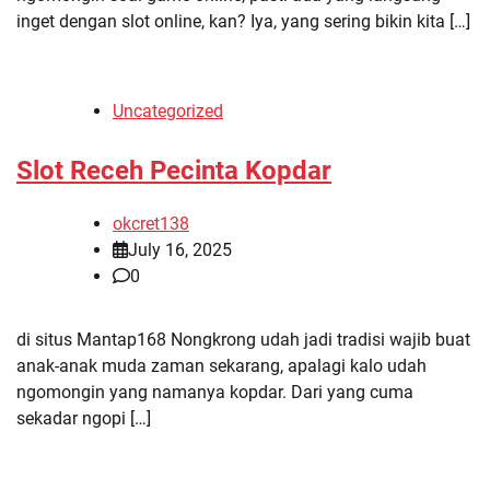
inget dengan slot online, kan? Iya, yang sering bikin kita […]
Uncategorized
Slot Receh Pecinta Kopdar
okcret138
July 16, 2025
0
di situs Mantap168 Nongkrong udah jadi tradisi wajib buat
anak-anak muda zaman sekarang, apalagi kalo udah
ngomongin yang namanya kopdar. Dari yang cuma
sekadar ngopi […]