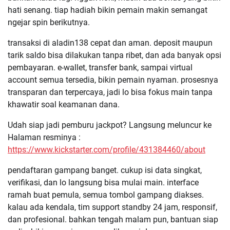
hati senang. tiap hadiah bikin pemain makin semangat
ngejar spin berikutnya.
transaksi di aladin138 cepat dan aman. deposit maupun
tarik saldo bisa dilakukan tanpa ribet, dan ada banyak opsi
pembayaran. e-wallet, transfer bank, sampai virtual
account semua tersedia, bikin pemain nyaman. prosesnya
transparan dan terpercaya, jadi lo bisa fokus main tanpa
khawatir soal keamanan dana.
Udah siap jadi pemburu jackpot? Langsung meluncur ke
Halaman resminya :
https://www.kickstarter.com/profile/431384460/about
pendaftaran gampang banget. cukup isi data singkat,
verifikasi, dan lo langsung bisa mulai main. interface
ramah buat pemula, semua tombol gampang diakses.
kalau ada kendala, tim support standby 24 jam, responsif,
dan profesional. bahkan tengah malam pun, bantuan siap