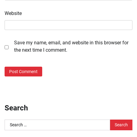
Website
Save my name, email, and website in this browser for
the next time I comment.
Search
Search
for: