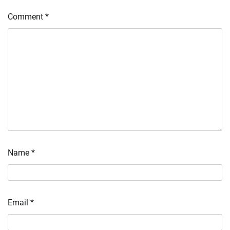
Comment
*
Name
*
Email
*