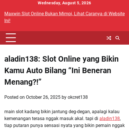
Skip
Wednesday, August 5, 2026
to
Maxwin Slot Online Bukan Mimpi, Lihat Caranya di Website
content
Ini!
aladin138: Slot Online yang Bikin
Kamu Auto Bilang “Ini Beneran
Menang?!”
Posted on
October 26, 2025
by
okcret138
main slot kadang bikin jantung deg-degan, apalagi kalau
kemenangan terasa nggak masuk akal. tapi di
aladin138
,
tiap putaran punya sensasi nyata yang bikin pemain nggak