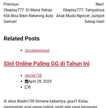
Previous:
Next:
navigation
Okeplay777: Di Mana Setiap
Okeplay777: Tempatnya
Klik Bisa Bikin Rekening Auto
Anak Muda Ngincer Jackpot
Gemuk!
Setiap Hari!
Related Posts
Uncategorized
Slot Online Paling GG di Tahun Ini
okcret138
April 28, 2025
0
di situs Aladin138 Gimana kabarnya, guys? Kalau
ngomongin soal game online, pasti ada yang langsung