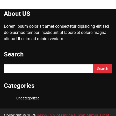
About US
Lorem ipsum dolor sit amet consectetur dipisicing elit sed
do eiusmod tempor incididunt ut labore et dolore magna
aliqua Ut enim ad minim veniam.
Search
Search
for:
Categories
Uncategorized
Copyright © 2026
Maxwin Slot Online Bukan Mimpi, Lihat