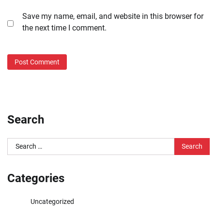
Save my name, email, and website in this browser for
the next time I comment.
Search
Search
for:
Categories
Uncategorized