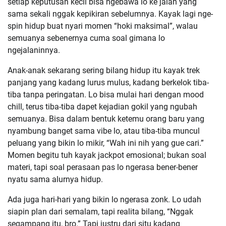
setiap keputusan kecil bisa ngebawa lo ke jalan yang
sama sekali nggak kepikiran sebelumnya. Kayak lagi nge-
spin hidup buat nyari momen “hoki maksimal”, walau
semuanya sebenernya cuma soal gimana lo
ngejalaninnya.
Anak-anak sekarang sering bilang hidup itu kayak trek
panjang yang kadang lurus mulus, kadang berkelok tiba-
tiba tanpa peringatan. Lo bisa mulai hari dengan mood
chill, terus tiba-tiba dapet kejadian gokil yang ngubah
semuanya. Bisa dalam bentuk ketemu orang baru yang
nyambung banget sama vibe lo, atau tiba-tiba muncul
peluang yang bikin lo mikir, “Wah ini nih yang gue cari.”
Momen begitu tuh kayak jackpot emosional; bukan soal
materi, tapi soal perasaan pas lo ngerasa bener-bener
nyatu sama alurnya hidup.
Ada juga hari-hari yang bikin lo ngerasa zonk. Lo udah
siapin plan dari semalam, tapi realita bilang, “Nggak
segampang itu, bro.” Tapi justru dari situ kadang