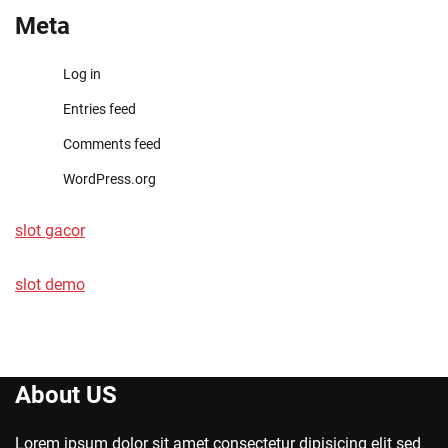
Meta
Log in
Entries feed
Comments feed
WordPress.org
slot gacor
slot demo
About US
Lorem ipsum dolor sit amet consectetur dipisicing elit sed