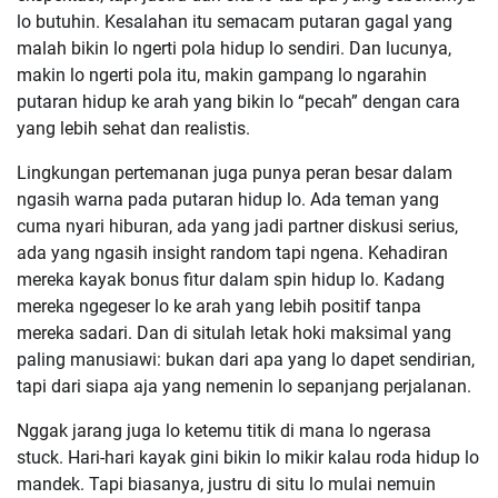
lo butuhin. Kesalahan itu semacam putaran gagal yang
malah bikin lo ngerti pola hidup lo sendiri. Dan lucunya,
makin lo ngerti pola itu, makin gampang lo ngarahin
putaran hidup ke arah yang bikin lo “pecah” dengan cara
yang lebih sehat dan realistis.
Lingkungan pertemanan juga punya peran besar dalam
ngasih warna pada putaran hidup lo. Ada teman yang
cuma nyari hiburan, ada yang jadi partner diskusi serius,
ada yang ngasih insight random tapi ngena. Kehadiran
mereka kayak bonus fitur dalam spin hidup lo. Kadang
mereka ngegeser lo ke arah yang lebih positif tanpa
mereka sadari. Dan di situlah letak hoki maksimal yang
paling manusiawi: bukan dari apa yang lo dapet sendirian,
tapi dari siapa aja yang nemenin lo sepanjang perjalanan.
Nggak jarang juga lo ketemu titik di mana lo ngerasa
stuck. Hari-hari kayak gini bikin lo mikir kalau roda hidup lo
mandek. Tapi biasanya, justru di situ lo mulai nemuin