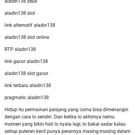
aladin138 zeus
aladin138 slot
link alternatif aladin138
aladin138 slot online
RTP aladin138
link gacor aladin138
aladin138 slot gacor
link terbaru aladin138
pragmatic aladin138
Hidup itu permainan panjang yang cuma bisa dimenangin
dengan cara lo sendiri. Dan ketika lo akhirnya nemu
momen yang bikin hati lo nyala lagi, lo bakal sadar kalau
setiap puteran kecil punya perannya masing-masing dalam