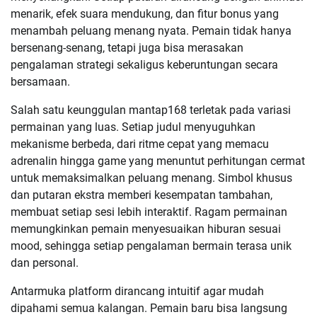
menarik, efek suara mendukung, dan fitur bonus yang
menambah peluang menang nyata. Pemain tidak hanya
bersenang-senang, tetapi juga bisa merasakan
pengalaman strategi sekaligus keberuntungan secara
bersamaan.
Salah satu keunggulan mantap168 terletak pada variasi
permainan yang luas. Setiap judul menyuguhkan
mekanisme berbeda, dari ritme cepat yang memacu
adrenalin hingga game yang menuntut perhitungan cermat
untuk memaksimalkan peluang menang. Simbol khusus
dan putaran ekstra memberi kesempatan tambahan,
membuat setiap sesi lebih interaktif. Ragam permainan
memungkinkan pemain menyesuaikan hiburan sesuai
mood, sehingga setiap pengalaman bermain terasa unik
dan personal.
Antarmuka platform dirancang intuitif agar mudah
dipahami semua kalangan. Pemain baru bisa langsung