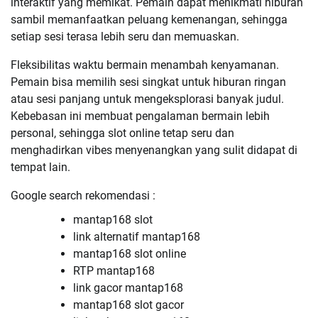
interaktif yang memikat. Pemain dapat menikmati hiburan
sambil memanfaatkan peluang kemenangan, sehingga
setiap sesi terasa lebih seru dan memuaskan.
Fleksibilitas waktu bermain menambah kenyamanan.
Pemain bisa memilih sesi singkat untuk hiburan ringan
atau sesi panjang untuk mengeksplorasi banyak judul.
Kebebasan ini membuat pengalaman bermain lebih
personal, sehingga slot online tetap seru dan
menghadirkan vibes menyenangkan yang sulit didapat di
tempat lain.
Google search rekomendasi :
mantap168 slot
link alternatif mantap168
mantap168 slot online
RTP mantap168
link gacor mantap168
mantap168 slot gacor