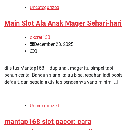
Uncategorized
Main Slot Ala Anak Mager Sehari-hari
okcret138
December 28, 2025
0
di situs Mantap168 Hidup anak mager itu simpel tapi
penuh cerita. Bangun siang kalau bisa, rebahan jadi posisi
default, dan segala aktivitas pengennya yang minim […]
Uncategorized
mantap168 slot gacor: cara