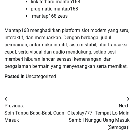
link terbaru mantap168
pragmatic mantap168
mantap168 zeus
Mantap168 menghadirkan platform slot modern yang seru,
interaktif, dan memuaskan. Dengan berbagai judul
permainan, antarmuka intuitif, sistem stabil, fitur transaksi
cepat, serta visual dan audio mendukung, setiap sesi
memberi hiburan lancar, sensasi kemenangan, dan
pengalaman bermain yang menyenangkan serta memikat.
Posted in
Uncategorized
Post
Previous:
Next:
navigation
Spin Tanpa Basa-Basi, Cuan
Okeplay777: Tempat Lo Main
Masuk
Sambil Nunggu Uang Masuk
(Semoga)!