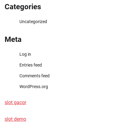
Categories
Uncategorized
Meta
Log in
Entries feed
Comments feed
WordPress.org
slot gacor
slot demo