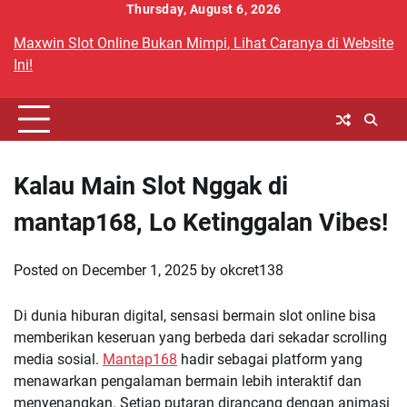
Skip
Thursday, August 6, 2026
to
Maxwin Slot Online Bukan Mimpi, Lihat Caranya di Website
content
Ini!
Kalau Main Slot Nggak di
mantap168, Lo Ketinggalan Vibes!
Posted on
December 1, 2025
by
okcret138
Di dunia hiburan digital, sensasi bermain slot online bisa
memberikan keseruan yang berbeda dari sekadar scrolling
media sosial.
Mantap168
hadir sebagai platform yang
menawarkan pengalaman bermain lebih interaktif dan
menyenangkan. Setiap putaran dirancang dengan animasi