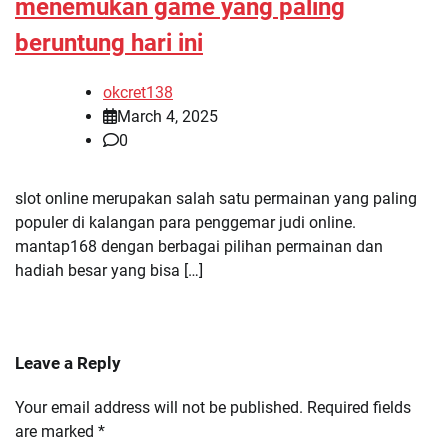
menemukan game yang paling
beruntung hari ini
okcret138
March 4, 2025
0
slot online merupakan salah satu permainan yang paling
populer di kalangan para penggemar judi online.
mantap168 dengan berbagai pilihan permainan dan
hadiah besar yang bisa […]
Leave a Reply
Your email address will not be published.
Required fields
are marked
*