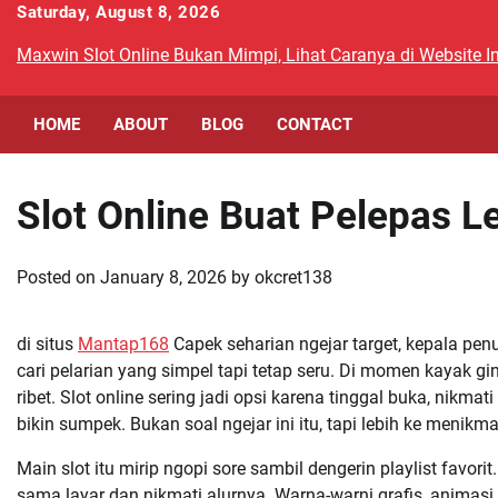
Skip
Saturday, August 8, 2026
to
Maxwin Slot Online Bukan Mimpi, Lihat Caranya di Website In
content
HOME
ABOUT
BLOG
CONTACT
Slot Online Buat Pelepas L
Posted on
January 8, 2026
by
okcret138
di situs
Mantap168
Capek seharian ngejar target, kepala pen
cari pelarian yang simpel tapi tetap seru. Di momen kayak gi
ribet. Slot online sering jadi opsi karena tinggal buka, nikmati
bikin sumpek. Bukan soal ngejar ini itu, tapi lebih ke menikm
Main slot itu mirip ngopi sore sambil dengerin playlist favori
sama layar dan nikmati alurnya. Warna-warni grafis, animasi