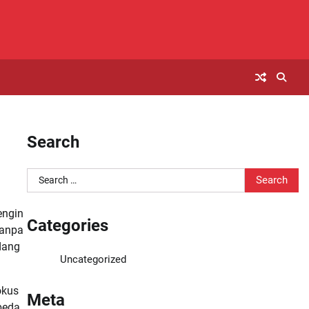
Search
Search
for:
engin
Categories
tanpa
adang
Uncategorized
okus
Meta
beda.