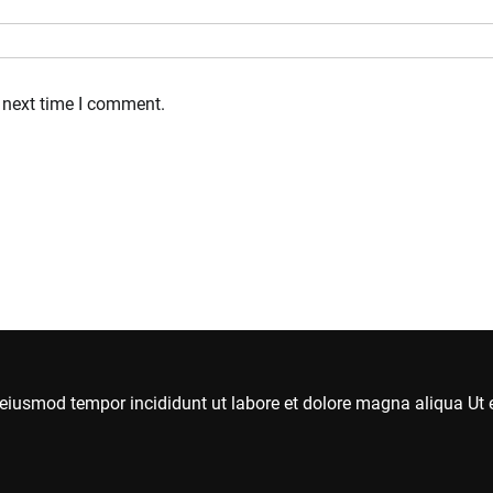
 next time I comment.
o eiusmod tempor incididunt ut labore et dolore magna aliqua U