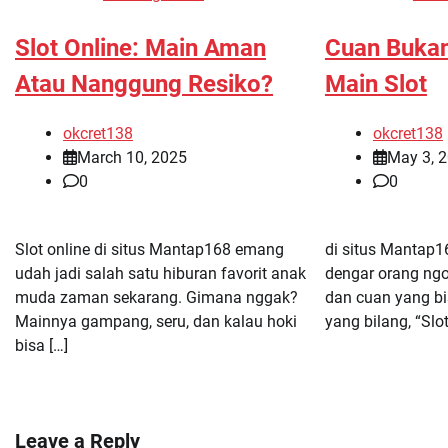
Slot Online: Main Aman
Cuan Bukan
Atau Nanggung Resiko?
Main Slot
okcret138
okcret138
March 10, 2025
May 3, 
0
0
Slot online di situs Mantap168 emang
di situs Mantap
udah jadi salah satu hiburan favorit anak
dengar orang ng
muda zaman sekarang. Gimana nggak?
dan cuan yang bi
Mainnya gampang, seru, dan kalau hoki
yang bilang, “Slot
bisa […]
Leave a Reply