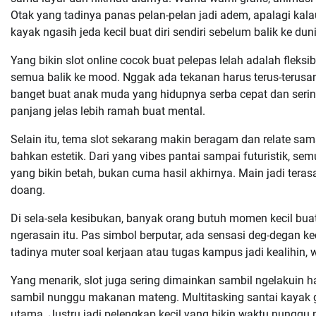
Otak yang tadinya panas pelan-pelan jadi adem, apalagi kal
kayak ngasih jeda kecil buat diri sendiri sebelum balik ke dun
Yang bikin slot online cocok buat pelepas lelah adalah fleks
semua balik ke mood. Nggak ada tekanan harus terus-terusan 
banget buat anak muda yang hidupnya serba cepat dan serin
panjang jelas lebih ramah buat mental.
Selain itu, tema slot sekarang makin beragam dan relate sam
bahkan estetik. Dari yang vibes pantai sampai futuristik, s
yang bikin betah, bukan cuma hasil akhirnya. Main jadi teras
doang.
Di sela-sela kesibukan, banyak orang butuh momen kecil buat 
ngerasain itu. Pas simbol berputar, ada sensasi deg-degan kec
tadinya muter soal kerjaan atau tugas kampus jadi kealihin,
Yang menarik, slot juga sering dimainkan sambil ngelakuin h
sambil nunggu makanan mateng. Multitasking santai kayak g
utama. Justru jadi pelengkap kecil yang bikin waktu nunggu 