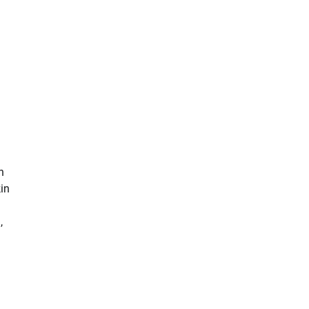
h
in
,