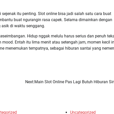
ejenak itu penting. Slot online bisa jadi salah satu cara buat
membantu buat ngurangin rasa capek. Selama dimainkan dengan
g asik di waktu senggang.
n keseimbangan. Hidup nggak melulu harus serius dan penuh tek
 mood. Entah itu lima menit atau setengah jam, momen kecil in
 online menemukan tempatnya, sebagai hiburan santai yang nemen
Next:
Main Slot Online Pas Lagi Butuh Hiburan Si
tegorized
Uncategorized