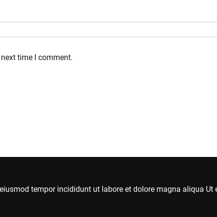
 next time I comment.
o eiusmod tempor incididunt ut labore et dolore magna aliqua U