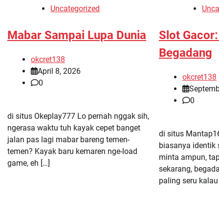
Uncategorized
Unca
Mabar Sampai Lupa Dunia
Slot Gacor
Begadang
okcret138
April 8, 2026
okcret138
0
Septemb
0
di situs Okeplay777 Lo pernah nggak sih,
ngerasa waktu tuh kayak cepet banget
di situs Mantap1
jalan pas lagi mabar bareng temen-
biasanya identik
temen? Kayak baru kemaren nge-load
minta ampun, ta
game, eh […]
sekarang, begad
paling seru kalau