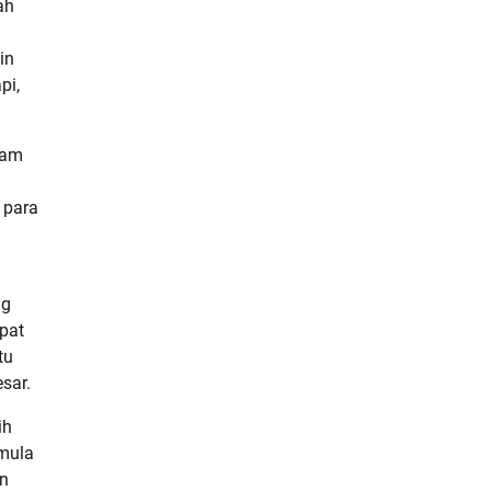
ah
in
pi,
alam
 para
ng
apat
tu
sar.
ih
emula
an