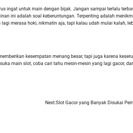
arus ingat untuk main dengan bijak. Jangan sampai terlalu terb
inan ini adalah soal keberuntungan. Terpenting adalah menikm
lagi merasa hoki, nikmatin aja, tapi kalau udah mulai kalah, le
a memberikan kesempatan menang besar, tapi juga karena keser
ka main slot, coba cari tahu mesin-mesin yang lagi gacor, da
Next:
Slot Gacor yang Banyak Disukai Pem