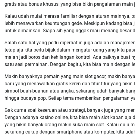
gratis atau bonus khusus, yang bisa bikin pengalaman main j
Kalau udah mulai merasa familiar dengan aturan mainnya, bar
lebih menawarkan keuntungan gede. Meskipun kadang bisa jadi
untuk dimainkan. Siapa sih yang nggak mau menang besar 
Salah satu hal yang perlu diperhatiin juga adalah manajem
tetap aja kita perlu bijak dalam mengatur uang yang kita pa
malah jadi boros dan kehilangan kontrol. Ada baiknya buat 
satu sesi permainan. Dengan begitu, kita bisa main dengan le
Makin banyaknya pemain yang main slot gacor, makin banyak
baru yang menawarkan grafis keren dan fitur-fitur yang bikin
simbol buah-buahan atau angka, sekarang udah banyak banget 
hingga budaya pop. Setiap tema memberikan pengalaman ya
Gak cuma soal keseruan atau strategi, banyak juga yang me
Dengan adanya kasino online, kita bisa main slot kapan aja da
yang bikin banyak orang makin suka main slot. Kalau dulu mu
sekarang cukup dengan smartphone atau komputer, kita uda