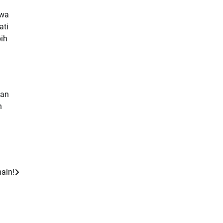
awa
ati
bih
uan
n
ain!