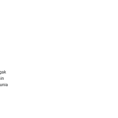
ggak
in
dunia