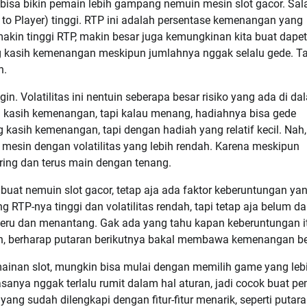
 bisa bikin pemain lebih gampang nemuin mesin slot gacor. Sal
to Player) tinggi. RTP ini adalah persentase kemenangan yang
akin tinggi RTP, makin besar juga kemungkinan kita buat dapet
g kasih kemenangan meskipun jumlahnya nggak selalu gede. Ta
n.
gin. Volatilitas ini nentuin seberapa besar risiko yang ada di d
ang kasih kemenangan, tapi kalau menang, hadiahnya bisa gede
ng kasih kemenangan, tapi dengan hadiah yang relatif kecil. Nah,
h mesin dengan volatilitas yang lebih rendah. Karena meskipun
ring dan terus main dengan tenang.
u buat nemuin slot gacor, tetap aja ada faktor keberuntungan ya
ng RTP-nya tinggi dan volatilitas rendah, tapi tetap aja belum d
p seru dan menantang. Gak ada yang tahu kapan keberuntungan i
ain, berharap putaran berikutnya bakal membawa kemenangan be
ainan slot, mungkin bisa mulai dengan memilih game yang leb
sanya nggak terlalu rumit dalam hal aturan, jadi cocok buat p
yang sudah dilengkapi dengan fitur-fitur menarik, seperti putar