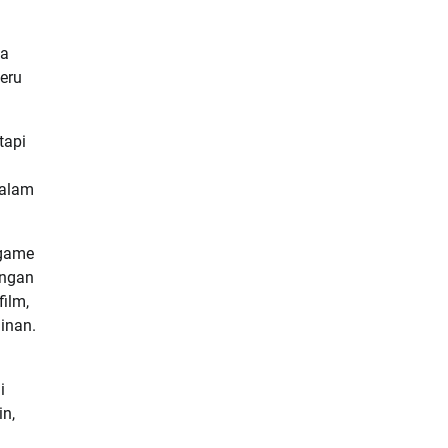
ga
seru
tapi
a
dalam
 game
engan
ilm,
inan.
i
in,