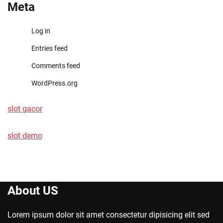
Meta
Log in
Entries feed
Comments feed
WordPress.org
slot gacor
slot demo
About US
Lorem ipsum dolor sit amet consectetur dipisicing elit sed