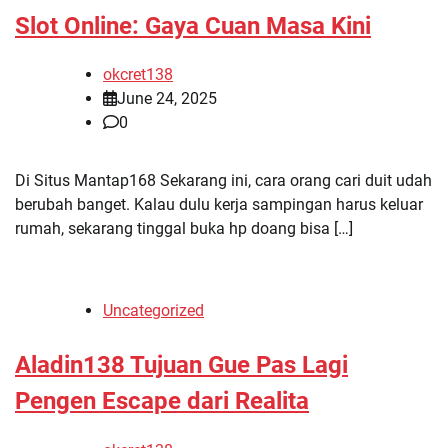
Slot Online: Gaya Cuan Masa Kini
okcret138
June 24, 2025
0
Di Situs Mantap168 Sekarang ini, cara orang cari duit udah
berubah banget. Kalau dulu kerja sampingan harus keluar
rumah, sekarang tinggal buka hp doang bisa […]
Uncategorized
Aladin138 Tujuan Gue Pas Lagi
Pengen Escape dari Realita