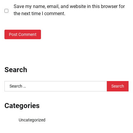
Save my name, email, and website in this browser for
the next time I comment.
Search
Search
for:
Categories
Uncategorized