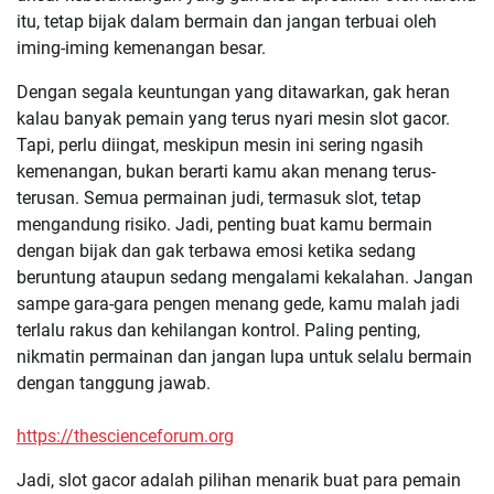
itu, tetap bijak dalam bermain dan jangan terbuai oleh
iming-iming kemenangan besar.
Dengan segala keuntungan yang ditawarkan, gak heran
kalau banyak pemain yang terus nyari mesin slot gacor.
Tapi, perlu diingat, meskipun mesin ini sering ngasih
kemenangan, bukan berarti kamu akan menang terus-
terusan. Semua permainan judi, termasuk slot, tetap
mengandung risiko. Jadi, penting buat kamu bermain
dengan bijak dan gak terbawa emosi ketika sedang
beruntung ataupun sedang mengalami kekalahan. Jangan
sampe gara-gara pengen menang gede, kamu malah jadi
terlalu rakus dan kehilangan kontrol. Paling penting,
nikmatin permainan dan jangan lupa untuk selalu bermain
dengan tanggung jawab.
https://thescienceforum.org
Jadi, slot gacor adalah pilihan menarik buat para pemain