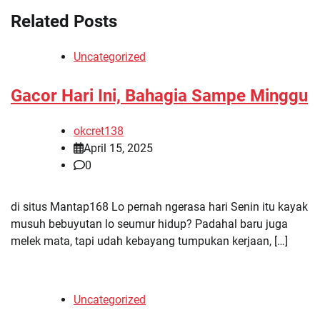
Related Posts
Uncategorized
Gacor Hari Ini, Bahagia Sampe Minggu
okcret138
April 15, 2025
0
di situs Mantap168 Lo pernah ngerasa hari Senin itu kayak
musuh bebuyutan lo seumur hidup? Padahal baru juga
melek mata, tapi udah kebayang tumpukan kerjaan, […]
Uncategorized