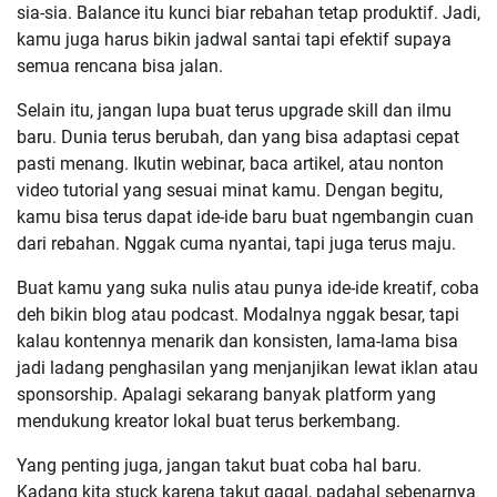
sia-sia. Balance itu kunci biar rebahan tetap produktif. Jadi,
kamu juga harus bikin jadwal santai tapi efektif supaya
semua rencana bisa jalan.
Selain itu, jangan lupa buat terus upgrade skill dan ilmu
baru. Dunia terus berubah, dan yang bisa adaptasi cepat
pasti menang. Ikutin webinar, baca artikel, atau nonton
video tutorial yang sesuai minat kamu. Dengan begitu,
kamu bisa terus dapat ide-ide baru buat ngembangin cuan
dari rebahan. Nggak cuma nyantai, tapi juga terus maju.
Buat kamu yang suka nulis atau punya ide-ide kreatif, coba
deh bikin blog atau podcast. Modalnya nggak besar, tapi
kalau kontennya menarik dan konsisten, lama-lama bisa
jadi ladang penghasilan yang menjanjikan lewat iklan atau
sponsorship. Apalagi sekarang banyak platform yang
mendukung kreator lokal buat terus berkembang.
Yang penting juga, jangan takut buat coba hal baru.
Kadang kita stuck karena takut gagal, padahal sebenarnya