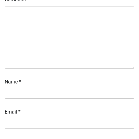
Name
*
Email
*