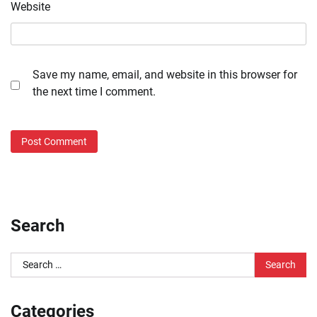
Website
Save my name, email, and website in this browser for
the next time I comment.
Search
Search
for:
Categories