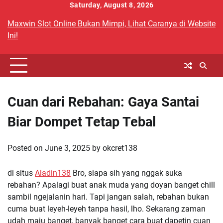
Skip
Saturday, August 8, 2026
to
Maxwin Slot Online Bukan Mimpi, Lihat Caranya di Website
content
Ini!
Cuan dari Rebahan: Gaya Santai
Biar Dompet Tetap Tebal
Posted on
June 3, 2025
by
okcret138
di situs
Aladin138
Bro, siapa sih yang nggak suka
rebahan? Apalagi buat anak muda yang doyan banget chill
sambil ngejalanin hari. Tapi jangan salah, rebahan bukan
cuma buat leyeh-leyeh tanpa hasil, lho. Sekarang zaman
udah maju banget, banyak banget cara buat dapetin cuan