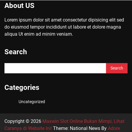
About US
Lorem ipsum dolor sit amet consectetur dipisicing elit sed
do eiusmod tempor incididunt ut labore et dolore magna
aliqua Ut enim ad minim veniam.
Search
Search
for:
Categories
Uncategorized
Copyright © 2026
Maxwin Slot Online Bukan Mimpi, Lihat
Caranya di Website Ini!
Theme: National News By
Adore