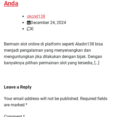
Anda
okcret138
December 24, 2024
0
Bermain slot online di platform seperti Aladin138 bisa
menjadi pengalaman yang menyenangkan dan
menguntungkan jika dilakukan dengan bijak. Dengan
banyaknya pilihan permainan slot yang tersedia, […]
Leave a Reply
Your email address will not be published.
Required fields
are marked
*
Comment
*