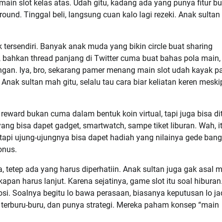
main slot kelas atas. Udah gitu, kadang ada yang punya fitur b
round. Tinggal beli, langsung cuan kalo lagi rezeki. Anak sultan
rik tersendiri. Banyak anak muda yang bikin circle buat sharing
 bahkan thread panjang di Twitter cuma buat bahas pola main,
gan. Iya, bro, sekarang pamer menang main slot udah kayak p
s. Anak sultan mah gitu, selalu tau cara biar keliatan keren mesk
reward bukan cuma dalam bentuk koin virtual, tapi juga bisa di
g bisa dapet gadget, smartwatch, sampe tiket liburan. Wah, it
 tapi ujung-ujungnya bisa dapet hadiah yang nilainya gede bang
onus.
, tetep ada yang harus diperhatiin. Anak sultan juga gak asal m
apan harus lanjut. Karena sejatinya, game slot itu soal hiburan
i. Soalnya begitu lo bawa perasaan, biasanya keputusan lo ja
k terburu-buru, dan punya strategi. Mereka paham konsep “main