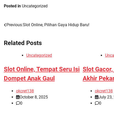
Posted in
Uncategorized
Previous:
Slot Online, Pilihan Gaya Hidup Baru!
Post
navigation
Related Posts
Uncategorized
Unca
Slot Online, Tempat Seru Isi
Slot Gacor
Dompet Anak Gaul
Akhir Peka
okcret138
okcret138
October 8, 2025
July 23,
0
0