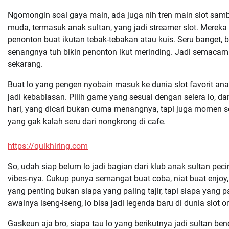
Ngomongin soal gaya main, ada juga nih tren main slot sambi
muda, termasuk anak sultan, yang jadi streamer slot. Mereka
penonton buat ikutan tebak-tebakan atau kuis. Seru banget, b
senangnya tuh bikin penonton ikut merinding. Jadi semacam re
sekarang.
Buat lo yang pengen nyobain masuk ke dunia slot favorit anak
jadi kebablasan. Pilih game yang sesuai dengan selera lo, d
hari, yang dicari bukan cuma menangnya, tapi juga momen se
yang gak kalah seru dari nongkrong di cafe.
https://quikhiring.com
So, udah siap belum lo jadi bagian dari klub anak sultan pec
vibes-nya. Cukup punya semangat buat coba, niat buat enjoy,
yang penting bukan siapa yang paling tajir, tapi siapa yang p
awalnya iseng-iseng, lo bisa jadi legenda baru di dunia slot on
Gaskeun aja bro, siapa tau lo yang berikutnya jadi sultan bene