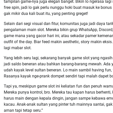
tampilan game-nya juga elegan banget. Bikin lo ngerasa lagi 
free spin, jadi lo gak perlu nunggu hoki buat masuk ke bonus 
gak mikir dua kali buat itu, yang penting greget!
Selain dari segi visual dan fitur, komunitas juga jadi daya ta
pengalaman main slot. Mereka bikin grup WhatsApp, Discord,
game mana yang gacor hari ini, atau sekadar pamer kemenan
outfit of the day. Biar feed makin aesthetic, story makin eksi
lagi mabar slot.
Yang lebih seru lagi, sekarang banyak game slot yang ngasih 
jadi saldo beneran atau bahkan barang-barang mewah. Ada yan
udah kayak level sultan beneran. Lo main sambil having fun,
Rasanya kayak nge-prank dompet sendiri tapi malah dapet b
Tapi ya, meskipun game slot ini keliatan fun dan penuh warna
Mereka punya kontrol, bro. Mereka tau kapan harus berhenti, k
harus main dengan kepala dingin, jangan sampe kebawa emos
kacau. Anak-anak sultan yang pinter tuh mainnya santai, ga
aman tapi tetap seru.”