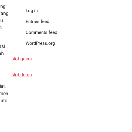
ung
Log in
yang
tu
Entries feed
a
Comments feed
WordPress.org
asi
ah
slot gacor
slot demo
ri.
emen
auto-