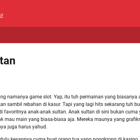
i!
ltan
yang namanya game slot. Yap, itu tuh permainan yang biasanya 
an sambil rebahan di kasur. Tapi yang lagi hits sekarang tuh b
i favoritnya anak-anak sultan. Anak sultan di sini bukan cuma
, gak mau main yang biasa-biasa aja. Mereka maunya yang grafik
ya juga harus yahud.
 dulu kesannya cuma buat orang tua yang nongkrong di kasino,