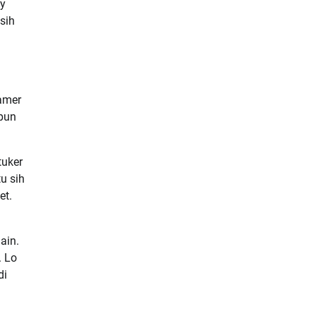
uy
 sih
amer
ipun
tuker
u sih
et.
ain.
. Lo
di