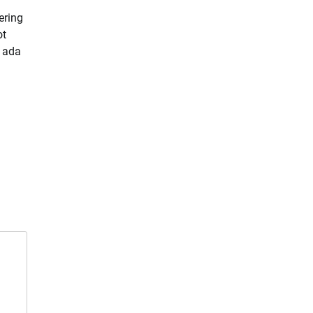
ering
ot
 ada