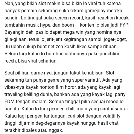
Nah, yang bikin slot makin bisa bikin lo viral tuh karena
banyak pemain sekarang suka rekam gameplay mereka
sendiri. Lo tinggal buka screen record, kasih reaction kocak,
tambahin musik hype, dan boom — konten lo bisa jadi FYP!
Bayangin deh, pas lo dapet mega win yang nominalnya
gila-gilaan, terus lo jerit-jerit kegirangan sambil joget-joget,
itu udah cukup buat netizen kasih likes sampe ribuan.
Belum lagi kalau lo bumbui captionnya pake punchline
receh, bisa viral seharian.
Soal pilihan game-nya, jangan takut kehabisan. Slot
sekarang tuh punya genre yang super variatif. Ada yang
vibes-nya kayak nonton film horor, ada yang kayak lagi
traveling keliling dunia, bahkan ada yang kayak lagi party
EDM tengah malam. Semua tinggal pilih sesuai mood lo
hari itu. Kalau lo lagi pengen chill, main yang santai-santai.
Kalau lagi pengen tantangan, cari slot dengan volatility
tinggi, dijamin deg-degannya kayak nunggu hasil chat
terakhir dibales atau nggak.