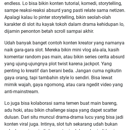
endless. Lo bisa bikin konten tutorial, komedi, storytelling,
sampe reaksi-reaksi absurd yang pasti relate sama netizen.
Apalagi kalau lo pinter storytelling, bikin seolah-olah
karakter di slot itu kayak tokoh dalam drama kehidupan lo,
dijamin penonton betah scroll sampai akhir.
Udah banyak banget contoh konten kreator yang namanya
naik gara-gara slot. Mereka bikin mini vlog ala-ala, kasih
komentar random pas main, atau bikin series cerita absurd
yang ujung-ujungnya plot twist karena jackpot. Yang
penting lo kreatif dan berani beda. Jangan cuma ngikutin
gaya orang, tapi tambahin style lo sendiri. Bisa lewat
mimik wajah, gaya ngomong, atau cara ngedit video yang
anti-mainstream.
Lo juga bisa kolaborasi sama temen buat main bareng,
adu hoki, atau bikin challenge siapa yang dapet scatter
duluan. Dari situ muncul drama-drama lucu yang bisa jadi
konten viral juga. Intinya, slot tuh sekarang udah bukan