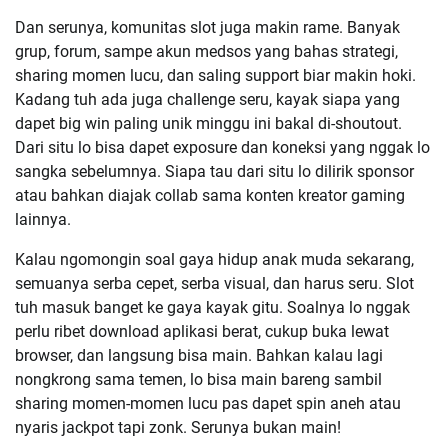
Dan serunya, komunitas slot juga makin rame. Banyak
grup, forum, sampe akun medsos yang bahas strategi,
sharing momen lucu, dan saling support biar makin hoki.
Kadang tuh ada juga challenge seru, kayak siapa yang
dapet big win paling unik minggu ini bakal di-shoutout.
Dari situ lo bisa dapet exposure dan koneksi yang nggak lo
sangka sebelumnya. Siapa tau dari situ lo dilirik sponsor
atau bahkan diajak collab sama konten kreator gaming
lainnya.
Kalau ngomongin soal gaya hidup anak muda sekarang,
semuanya serba cepet, serba visual, dan harus seru. Slot
tuh masuk banget ke gaya kayak gitu. Soalnya lo nggak
perlu ribet download aplikasi berat, cukup buka lewat
browser, dan langsung bisa main. Bahkan kalau lagi
nongkrong sama temen, lo bisa main bareng sambil
sharing momen-momen lucu pas dapet spin aneh atau
nyaris jackpot tapi zonk. Serunya bukan main!