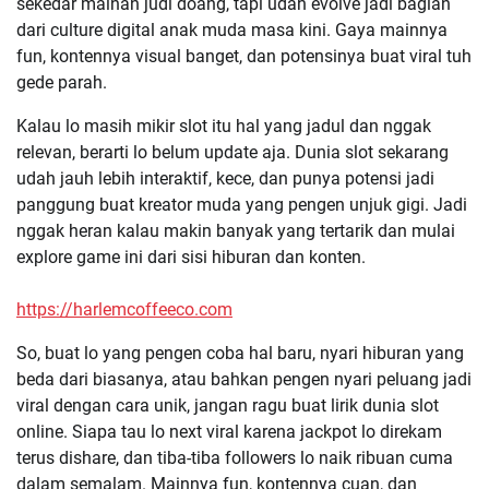
sekedar mainan judi doang, tapi udah evolve jadi bagian
dari culture digital anak muda masa kini. Gaya mainnya
fun, kontennya visual banget, dan potensinya buat viral tuh
gede parah.
Kalau lo masih mikir slot itu hal yang jadul dan nggak
relevan, berarti lo belum update aja. Dunia slot sekarang
udah jauh lebih interaktif, kece, dan punya potensi jadi
panggung buat kreator muda yang pengen unjuk gigi. Jadi
nggak heran kalau makin banyak yang tertarik dan mulai
explore game ini dari sisi hiburan dan konten.
https://harlemcoffeeco.com
So, buat lo yang pengen coba hal baru, nyari hiburan yang
beda dari biasanya, atau bahkan pengen nyari peluang jadi
viral dengan cara unik, jangan ragu buat lirik dunia slot
online. Siapa tau lo next viral karena jackpot lo direkam
terus dishare, dan tiba-tiba followers lo naik ribuan cuma
dalam semalam. Mainnya fun, kontennya cuan, dan