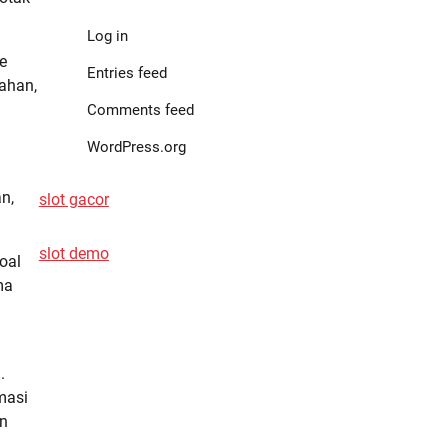
Log in
e
Entries feed
tahan,
Comments feed
WordPress.org
n,
slot gacor
slot demo
oal
ma
.
masi
an