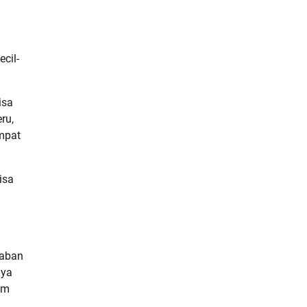
a
cil-
isa
ru,
empat
isa
waban
nya
am