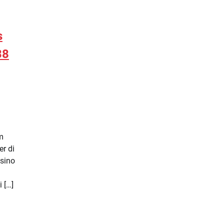
s
38
m
r di
sino
 […]