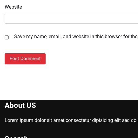
Website
Save my name, email, and website in this browser for the
About US
Lorem ipsum dolor sit amet consectetur dipisicing elit sed d