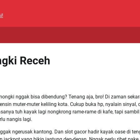
i!
ngki Receh
 nongki nggak bisa dibendung? Tenang aja, bro! Di zaman sekar
nsin muter-muter keliling kota. Cukup buka hp, nyalain sinyal,
Rasanya tuh kayak lagi nongkrong rame-rame di kafe, tapi sambil
lu nangis lagi.
nggak ngerusak kantong. Dan slot gacor hadir kayak oase di te
in jackpot yang bikin jantung deg-degan. Nggak perlu ribet pake