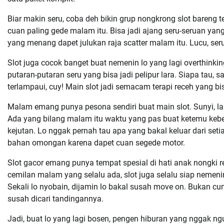
Biar makin seru, coba deh bikin grup nongkrong slot bareng 
cuan paling gede malam itu. Bisa jadi ajang seru-seruan yang
yang menang dapet julukan raja scatter malam itu. Lucu, seru,
Slot juga cocok banget buat nemenin lo yang lagi overthinking
putaran-putaran seru yang bisa jadi pelipur lara. Siapa tau, 
terlampaui, cuy! Main slot jadi semacam terapi receh yang bis
Malam emang punya pesona sendiri buat main slot. Sunyi, 
Ada yang bilang malam itu waktu yang pas buat ketemu kebe
kejutan. Lo nggak pernah tau apa yang bakal keluar dari setiap
bahan omongan karena dapet cuan segede motor.
Slot gacor emang punya tempat spesial di hati anak nongki re
cemilan malam yang selalu ada, slot juga selalu siap nemeni
Sekali lo nyobain, dijamin lo bakal susah move on. Bukan cu
susah dicari tandingannya.
Jadi, buat lo yang lagi bosen, pengen hiburan yang nggak ngu