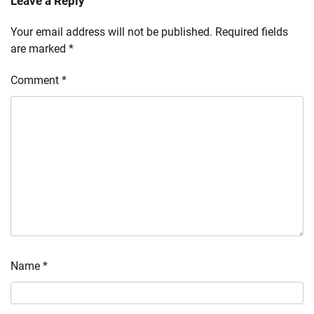
Leave a Reply
Your email address will not be published.
Required fields
are marked
*
Comment
*
Name
*