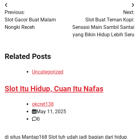
Post
Previous:
Next:
navigation
Slot Gacor Buat Malam
Slot Buat Teman Kopi:
Nongki Receh
Sensasi Main Sambil Santai
yang Bikin Hidup Lebih Seru
Related Posts
Uncategorized
Slot Itu Hidup, Cuan Itu Nafas
okcret138
May 11, 2025
0
di situs Mantap168 Slot tuh udah jadi bagian dari hidup