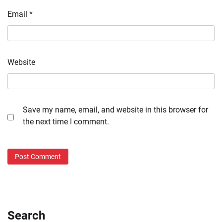
Email
*
Website
Save my name, email, and website in this browser for
the next time I comment.
Search