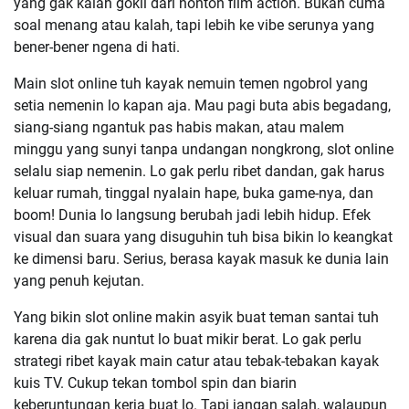
yang gak kalah gokil dari nonton film action. Bukan cuma
soal menang atau kalah, tapi lebih ke vibe serunya yang
bener-bener ngena di hati.
Main slot online tuh kayak nemuin temen ngobrol yang
setia nemenin lo kapan aja. Mau pagi buta abis begadang,
siang-siang ngantuk pas habis makan, atau malem
minggu yang sunyi tanpa undangan nongkrong, slot online
selalu siap nemenin. Lo gak perlu ribet dandan, gak harus
keluar rumah, tinggal nyalain hape, buka game-nya, dan
boom! Dunia lo langsung berubah jadi lebih hidup. Efek
visual dan suara yang disuguhin tuh bisa bikin lo keangkat
ke dimensi baru. Serius, berasa kayak masuk ke dunia lain
yang penuh kejutan.
Yang bikin slot online makin asyik buat teman santai tuh
karena dia gak nuntut lo buat mikir berat. Lo gak perlu
strategi ribet kayak main catur atau tebak-tebakan kayak
kuis TV. Cukup tekan tombol spin dan biarin
keberuntungan kerja buat lo. Tapi jangan salah, walaupun